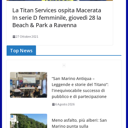
La Titan Services ospita Macerata
In serie D femminile, giovedì 28 la
Beach & Park a Ravenna
27 Ottobre 2021
Top News
Meno asfalto, più alberi: San
Marino punta sulla
depavimentazione per
contrastare caldo e rischio
idrogeologico
6 Agosto 2026
San Marino. USL: l’inferno di