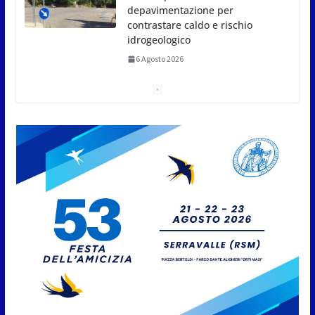
Marcinelle diventi monito e
memoria collettiva
6 Agosto 2026
San Marino. Sindacati: PdL
famiglia, alla prima sessione
consiliare utile deve essere
approvato
6 Agosto 2026
Protezione Civile San Marino.
Incendi boschivi: attivazione
della fase preliminare di
preallarme, dal 3 al 9 agosto
6 Agosto 2026
“San Marino Antiqua –
Leggende e storie del Titano”: