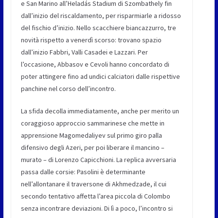
e San Marino all’Heladás Stadium di Szombathely fin
dall’inizio del riscaldamento, per risparmiarle a ridosso
del fischio d’inizio. Nello scacchiere biancazzurro, tre
novità rispetto a venerdì scorso: trovano spazio
dall’inizio Fabbri, Valli Casadei e Lazzari. Per
l’occasione, Abbasov e Cevoli hanno concordato di
poter attingere fino ad undici calciatori dalle rispettive
panchine nel corso dell’incontro.
La sfida decolla immediatamente, anche per merito un
coraggioso approccio sammarinese che mette in
apprensione Magomedaliyev sul primo giro palla
difensivo degli Azeri, per poi liberare il mancino –
murato – di Lorenzo Capicchioni. La replica avversaria
passa dalle corsie: Pasolini è determinante
nell’allontanare il traversone di Akhmedzade, il cui
secondo tentativo affetta l’area piccola di Colombo
senza incontrare deviazioni. Di lì a poco, l’incontro si