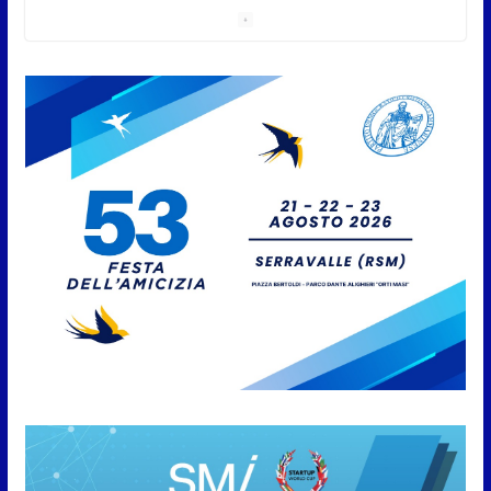
San Marino Academy.
Femminile: quattro Primavera
aggregate alla Prima Squadra
8 Agosto 2026
San Marino. “Cena Tramonto &
Live” una serata di
divertimento, arte, buona
cucina e solidarietà, a Faetano.
Con la firma e la regia di
Fun4all
8 Agosto 2026