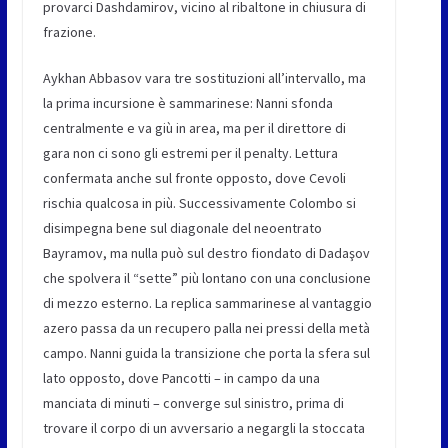
provarci Dashdamirov, vicino al ribaltone in chiusura di
frazione.
Aykhan Abbasov vara tre sostituzioni all’intervallo, ma
la prima incursione è sammarinese: Nanni sfonda
centralmente e va giù in area, ma per il direttore di
gara non ci sono gli estremi per il penalty. Lettura
confermata anche sul fronte opposto, dove Cevoli
rischia qualcosa in più. Successivamente Colombo si
disimpegna bene sul diagonale del neoentrato
Bayramov, ma nulla può sul destro fiondato di Dadaşov
che spolvera il “sette” più lontano con una conclusione
di mezzo esterno. La replica sammarinese al vantaggio
azero passa da un recupero palla nei pressi della metà
campo. Nanni guida la transizione che porta la sfera sul
lato opposto, dove Pancotti – in campo da una
manciata di minuti – converge sul sinistro, prima di
trovare il corpo di un avversario a negargli la stoccata