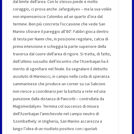
dal limite dell’area. Con lo stesso piede e molto
coraggio, ci prova anche Jafarguliyev – ma la sua volée
non impensierisce Colombo ad un quarto d’ora dal
termine. Ben più concreta l’occasione che vede San
Marino sfiorare il pareggio all’80’: Fabbri gioca dentro
di testa per Nanni che, in posizione regolare, calcia di
prima intenzione e scheggia la parte superiore della
traversa dal cuore dell’area di rigore. Si tratta, di fatto,
dell’ultimo sussulto dell’incontro che l’Azerbaijan ha il
merito di sgonfiare nel finale. Da segnalare il debutto
assoluto di Marinucci, in campo nella coda di speranza
sammarinese che produce un corner su cui Salicioni
non riesce a coordinarsi per la battuta a rete ed una
punizione dalla distanza di Pancotti – controllata da
Magomedaliyev. Termina col successo di misura
dell’Azerbaijan l’amichevole nel campo neutro di
Szombathely: in Ungheria, San Marino accarezza a
lungo l’idea di un risultato positivo con i quotati