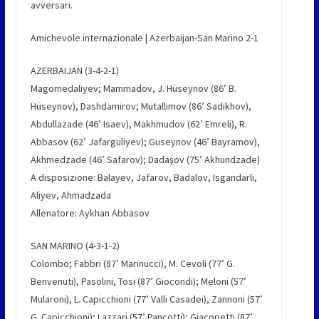
avversari.
Amichevole internazionale | Azerbaijan-San Marino 2-1
AZERBAIJAN (3-4-2-1)
Magomedaliyev; Mammadov, J. Hüseynov (86’ B.
Hüseynov), Dashdamirov; Mutallimov (86’ Sadikhov),
Abdullazade (46’ Isaev), Makhmudov (62’ Emreli), R.
Abbasov (62’ Jafarguliyev); Guseynov (46’ Bayramov),
Akhmedzade (46’ Safarov); Dadaşov (75’ Akhundzade)
A disposizione: Balayev, Jafarov, Badalov, Isgandarli,
Aliyev, Ahmadzada
Allenatore: Aykhan Abbasov
SAN MARINO (4-3-1-2)
Colombo; Fabbri (87’ Marinucci), M. Cevoli (77’ G.
Benvenuti), Pasolini, Tosi (87’ Giocondi); Meloni (57’
Mularoni), L. Capicchioni (77’ Valli Casadei), Zannoni (57’
G. Capicchioni); Lazzari (57’ Pancotti); Giacopetti (87’