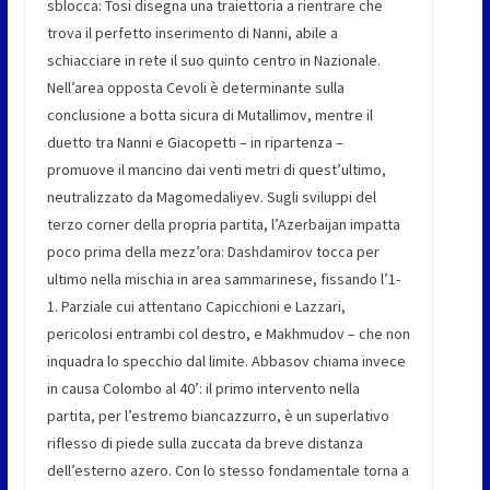
sblocca: Tosi disegna una traiettoria a rientrare che
trova il perfetto inserimento di Nanni, abile a
schiacciare in rete il suo quinto centro in Nazionale.
Nell’area opposta Cevoli è determinante sulla
conclusione a botta sicura di Mutallimov, mentre il
duetto tra Nanni e Giacopetti – in ripartenza –
promuove il mancino dai venti metri di quest’ultimo,
neutralizzato da Magomedaliyev. Sugli sviluppi del
terzo corner della propria partita, l’Azerbaijan impatta
poco prima della mezz’ora: Dashdamirov tocca per
ultimo nella mischia in area sammarinese, fissando l’1-
1. Parziale cui attentano Capicchioni e Lazzari,
pericolosi entrambi col destro, e Makhmudov – che non
inquadra lo specchio dal limite. Abbasov chiama invece
in causa Colombo al 40’: il primo intervento nella
partita, per l’estremo biancazzurro, è un superlativo
riflesso di piede sulla zuccata da breve distanza
dell’esterno azero. Con lo stesso fondamentale torna a