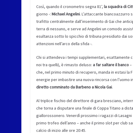
Così, quando il cronometro segna 81’,
la squadra di Cit
giorno -:
Michael Angelini
. L’attaccante biancoazzurro s
trafitto centralmente dall’inserimento di Gai che anticip
terra di nessuno, e serve ad Angelini un comodo assist
esultanza sotto lo spicchio di tribuna presidiato dai s
attenzioni nell’arco della sfida -.
Chi si attendeva i tempi supplementari, esattamente c
noi tra quelli), è rimasto deluso:
a far saltare il banco
– 
che, nel primo minuto di recupero, manda in estasi la F
energie per imbastire una nuova rincorsa con l’uomo in
diretto comminato da Barbeno a Nicola Gai
.
Al triplice fischio del direttore di gara bresciano, inter
che torna a disputare una finale di Coppa Titano a distanz
giallorossonero. Venerdì prossimo i ragazzi di Lasagni tr
primo trofeo dell’anno – anche il primo slot per clu
calcio di inizio alle ore 20:45.