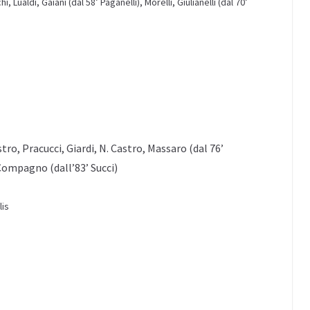
 Lualdi, Gaiani (dal 58’ Paganelli), Morelli, Giulianelli (dal 70’
tro, Pracucci, Giardi, N. Castro, Massaro (dal 76’
Compagno (dall’83’ Succi)
lis