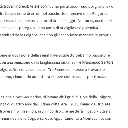
tà trova l’incredibile 1-1 con
l’uomo più atteso – uno dei grandi ex di
frutta una serie di errori del pacchetto difensivo della Folgore,
a Lessi. Il pallone arriva poi ad Ura che aggira Venturini, uscito nella
 che vale il pareggio – con tanto di orgogliosa e polemica
ostenitori della Folgore, che non gli hanno fatto mancare le proprie
ome in occasione della semifinale-Scudetto dell’anno passato (e
con una punizione dalla lunghissima distanza –
è Francesco Sartori
olgore. Nel convulso finale il Tre Penne non riesce a trovare le
 meno, chiudendo addirittura in nove contro undici per il
rosso
nazionale per San Marino, si levano alti i gridi di gioia della Folgore,
a di quattro anni dall’ultima volta: era il 2015, l’anno del Triplete
overanno il Tre Fiori, in un incontro che metterà in palio – oltre al
b sammarinesi nelle Coppe Europe. Appuntamento a Montecchio, con