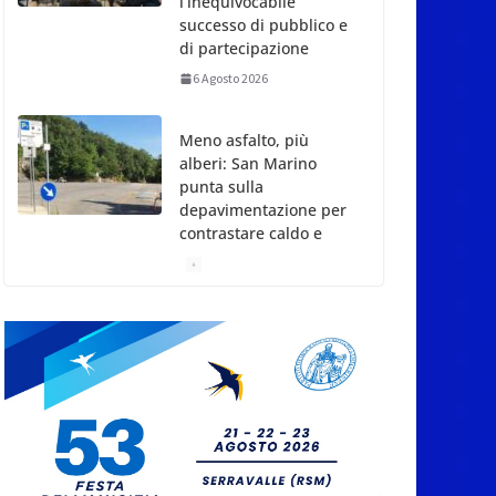
l’inequivocabile
successo di pubblico e
di partecipazione
6 Agosto 2026
Meno asfalto, più
alberi: San Marino
punta sulla
depavimentazione per
contrastare caldo e
rischio idrogeologico
6 Agosto 2026
San Marino. USL:
l’inferno di Marcinelle
diventi monito e
memoria collettiva
6 Agosto 2026