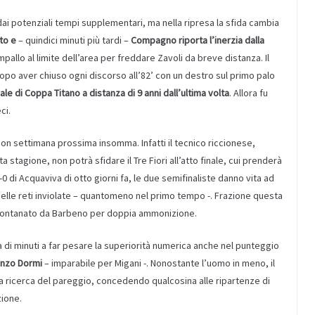
ai potenziali tempi supplementari, ma nella ripresa la sfida cambia
tto
e
– quindici minuti più tardi –
Compagno riporta l’inerzia dalla
pallo al limite dell’area per freddare Zavoli da breve distanza. Il
po aver chiuso ogni discorso all’82’ con un destro sul primo palo
nale di Coppa Titano a distanza di 9 anni dall’ultima volta
. Allora fu
ci.
 non settimana prossima insomma. Infatti il tecnico riccionese,
 stagione, non potrà sfidare il Tre Fiori all’atto finale, cui prenderà
-0 di Acquaviva di otto giorni fa, le due semifinaliste danno vita ad
 e delle reti inviolate – quantomeno nel primo tempo -. Frazione questa
llontanato da Barbeno per doppia ammonizione.
a di minuti a far pesare la superiorità numerica anche nel punteggio
renzo Dormi
– imparabile per Migani -. Nonostante l’uomo in meno, il
lla ricerca del pareggio, concedendo qualcosina alle ripartenze di
zione.