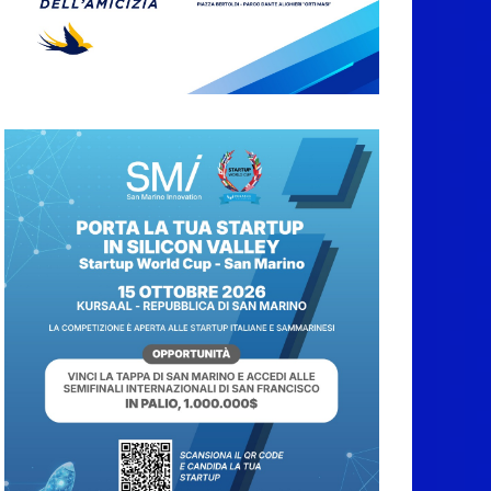
San Marino. Sindacati:
PdL famiglia, alla
prima sessione
consiliare utile deve
essere approvato
6 Agosto 2026
Protezione Civile San
Marino. Incendi
boschivi: attivazione
della fase preliminare
di preallarme, dal 3 al
9 agosto
6 Agosto 2026