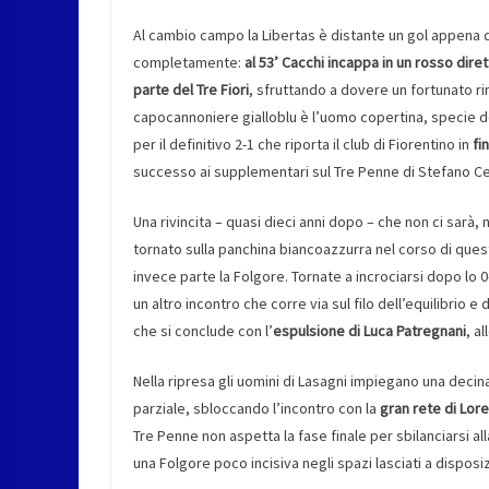
Al cambio campo la Libertas è distante un gol appena d
completamente:
al 53’ Cacchi incappa in un rosso dire
parte del Tre Fiori
, sfruttando a dovere un fortunato rim
capocannoniere gialloblu è l’uomo copertina, specie do
per il definitivo 2-1 che riporta il club di Fiorentino in
fi
successo ai supplementari sul Tre Penne di Stefano Ce
Una rivincita – quasi dieci anni dopo – che non ci sarà,
tornato sulla panchina biancoazzurra nel corso di questa
invece parte la Folgore. Tornate a incrociarsi dopo lo 0
un altro incontro che corre via sul filo dell’equilibrio
che si conclude con l’
espulsione di Luca Patregnani
, a
Nella ripresa gli uomini di Lasagni impiegano una decin
parziale, sbloccando l’incontro con la
gran rete di Lo
Tre Penne non aspetta la fase finale per sbilanciarsi a
una Folgore poco incisiva negli spazi lasciati a disposi