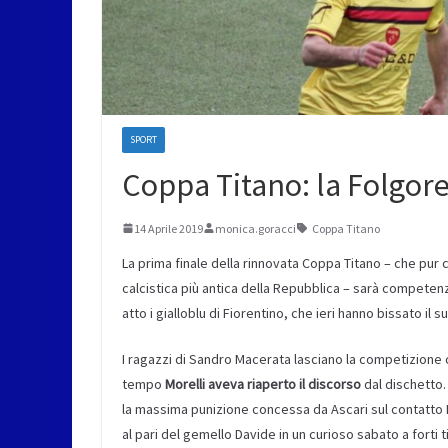
SPORT
Coppa Titano: la Folgore 
14 Aprile 2019
monica.goracci
Coppa Titano
La prima finale della rinnovata Coppa Titano – che pur 
calcistica più antica della Repubblica – sarà competenza 
atto i gialloblu di Fiorentino, che ieri hanno bissato i
I ragazzi di Sandro Macerata lasciano la competizione 
tempo
Morelli aveva riaperto il discorso
dal dischetto.
la massima punizione concessa da Ascari sul contatto B
al pari del gemello Davide in un curioso sabato a forti 