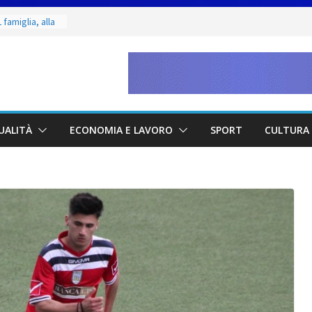
 famiglia, alla
 utile deve
ino. Incendi
a fase
dal 3 al 9
eggende e
UALITÀ
ECONOMIA E LAVORO
SPORT
CULTURA 
uivocabile
 San Marino
zione per
io
 di Marcinelle
collettiva