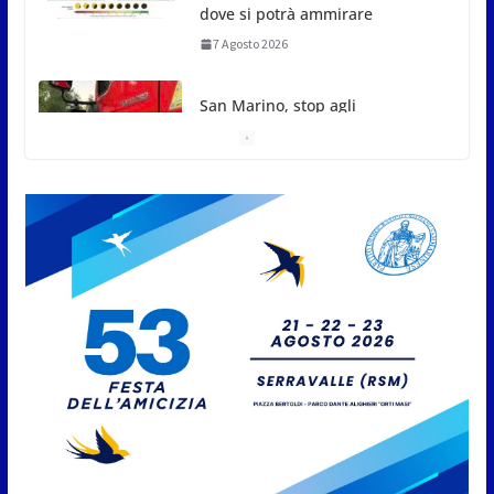
dove si potrà ammirare
7 Agosto 2026
San Marino, stop agli
abbruciamenti di residui
agricoli e vegetali fino al 15
settembre. Previste multe
salate
7 Agosto 2026
Caccuri celebra Roberto Sergio:
cittadinanza onoraria, chiavi
della città e premio alla carriera
7 Agosto 2026
Anche la FSGC nella nuova
partnership tra FIFA+ e DAZN
7 Agosto 2026