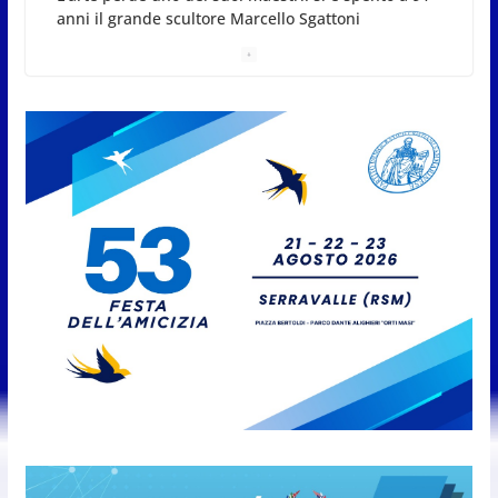
A Oltremare 2.0 a Riccione in migliaia per
incontrare i DinsiemE
8 Agosto 2026
San Marino Academy.
Femminile: quattro Primavera
aggregate alla Prima Squadra
8 Agosto 2026
San Marino. “Cena Tramonto &
Live” una serata di
divertimento, arte, buona
cucina e solidarietà, a Faetano.
Con la firma e la regia di
Fun4all
8 Agosto 2026