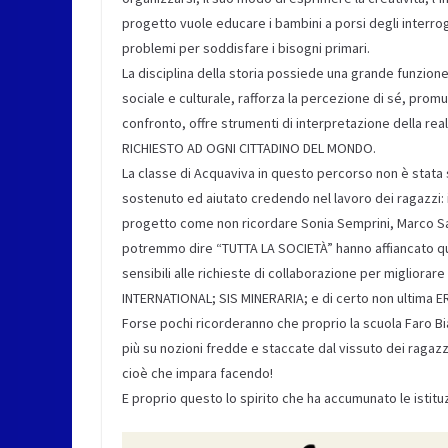
progetto vuole educare i bambini a porsi degli interrog
problemi per soddisfare i bisogni primari.
La disciplina della storia possiede una grande funzione
sociale e culturale, rafforza la percezione di sé, prom
confronto, offre strumenti di interpretazione della re
RICHIESTO AD OGNI CITTADINO DEL MONDO.
La classe di Acquaviva in questo percorso non è stata so
sostenuto ed aiutato credendo nel lavoro dei ragazzi: i
progetto come non ricordare Sonia Semprini, Marco Sa
potremmo dire “TUTTA LA SOCIETÀ” hanno affiancato qu
sensibili alle richieste di collaborazione per migliorare
INTERNATIONAL; SIS MINERARIA; e di certo non ultima E
Forse pochi ricorderanno che proprio la scuola Faro B
più su nozioni fredde e staccate dal vissuto dei ragaz
cioè che impara facendo!
E proprio questo lo spirito che ha accumunato le istituz