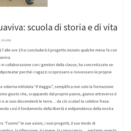
aviva: scuola di storia e di vita
,
scuola
7 alle ore 19 si concluderà il progetto iniziato qualche mese fa con
uaviva.
 in collaborazione con i genitori della classe, ha concretizzato un
ipoteatar perché i ragazzi scoprissero e rivivessero le proprie
 odierna intitolata “Il Viaggio”, semplifica non solo la formazione
uomo giusto che, scappando dal proprio paese, giunse attraverso il
 e ai suoi discendenti le terre… da ciò scaturì la celebre frase:
o così il fondamento della libertà e indipendenza della nostra
o “l’uomo” le sue azioni, i suoi progetti, il suo modo di
inventiva, la riflessione, il sapere, la conoscenza … pertanto questo