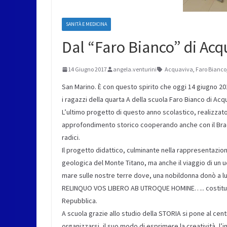
SANITÀ E MEDICINA
Dal “Faro Bianco” di Acqu
14 Giugno 2017
angela.venturini
Acquaviva
,
Faro Bianco
San Marino. È con questo spirito che oggi 14 giugno 201
i ragazzi della quarta A della scuola Faro Bianco di Acq
L’ultimo progetto di questo anno scolastico, realizzato
approfondimento storico cooperando anche con il Brad
radici.
Il progetto didattico, culminante nella rappresentazione
geologica del Monte Titano, ma anche il viaggio di un 
mare sulle nostre terre dove, una nobildonna donò a lui
RELINQUO VOS LIBERO AB UTROQUE HOMINE….. costituend
Repubblica.
A scuola grazie allo studio della STORIA si pone al centr
organizzarsi, il suo modo di esprimere la creatività, l’