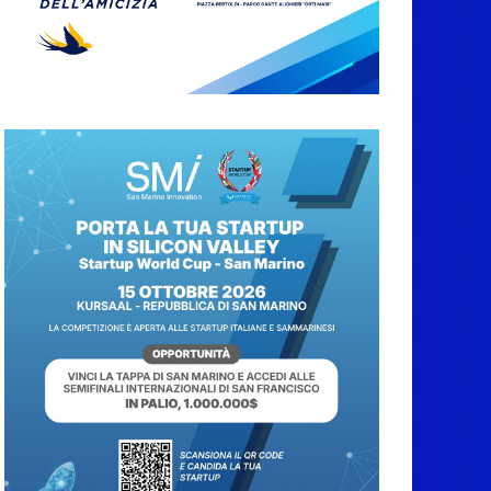
abbruciamenti di
residui agricoli e
vegetali fino al 15
settembre. Previste
multe salate
7 Agosto 2026
Caccuri celebra
Roberto Sergio:
cittadinanza onoraria,
chiavi della città e
premio alla carriera
7 Agosto 2026