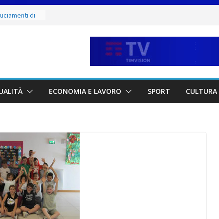
ruciamenti di
fino al 15
e salate
ergio:
vi della città e
 partnership
UALITÀ
ECONOMIA E LAVORO
SPORT
CULTURA 
unta sul
à locali
e mercoledì 12,
 luoghi del
ammirare