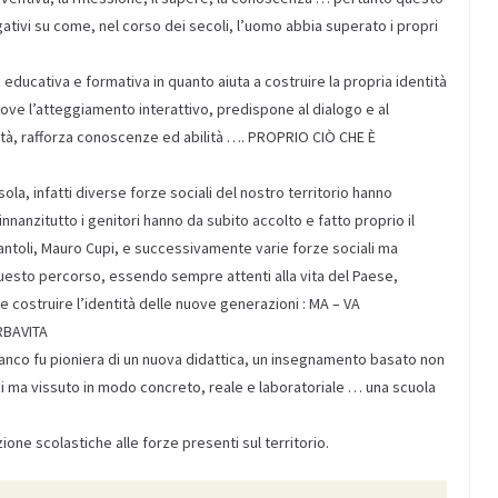
ativi su come, nel corso dei secoli, l’uomo abbia superato i propri
 educativa e formativa in quanto aiuta a costruire la propria identità
uove l’atteggiamento interattivo, predispone al dialogo e al
altà, rafforza conoscenze ed abilità …. PROPRIO CIÒ CHE È
la, infatti diverse forze sociali del nostro territorio hanno
nnanzitutto i genitori hanno da subito accolto e fatto proprio il
ntoli, Mauro Cupi, e successivamente varie forze sociali ma
esto percorso, essendo sempre attenti alla vita del Paese,
 e costruire l’identità delle nuove generazioni : MA – VA
RBAVITA
ianco fu pioniera di un nuova didattica, un insegnamento basato non
zi ma vissuto in modo concreto, reale e laboratoriale … una scuola
ione scolastiche alle forze presenti sul territorio.