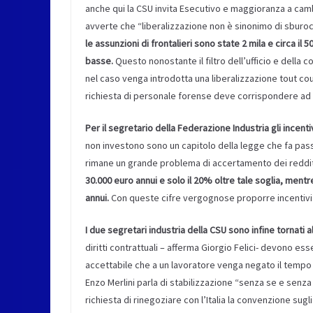
anche qui la CSU invita Esecutivo e maggioranza a camb
avverte che “liberalizzazione non è sinonimo di sburocr
le assunzioni di frontalieri sono state 2 mila e circa i
basse.
Questo nonostante il filtro dell’ufficio e dell
nel caso venga introdotta una liberalizzazione tout cour
richiesta di personale forense deve corrispondere ad 
Per il segretario della Federazione Industria gli incentiv
non investono sono un capitolo della legge che fa pa
rimane un grande problema di accertamento dei reddit
30.000 euro annui e solo il 20% oltre tale soglia, mentr
annui.
Con queste cifre vergognose proporre incentivi 
I due segretari industria della CSU sono infine tornati al
diritti contrattuali – afferma Giorgio Felici- devono es
accettabile che a un lavoratore venga negato il tempo 
Enzo Merlini parla di stabilizzazione “senza se e senza 
richiesta di rinegoziare con l’Italia la convenzione sug