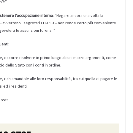
m’è”.
ostenere l’occupazione interna
: “Negare ancora una volta la
i- avvertono i segretari FLI-CSU – non rende certo più conveniente
gevolerà le assunzioni forensi ”.
uenti:
le, occorre risolvere in primo luogo alcuni macro argomenti, come
cio dello Stato con i conti in ordine.
 richiamandole alle loro responsabilità, tra cui quella di pagare le
 ed i residenti.
posta.