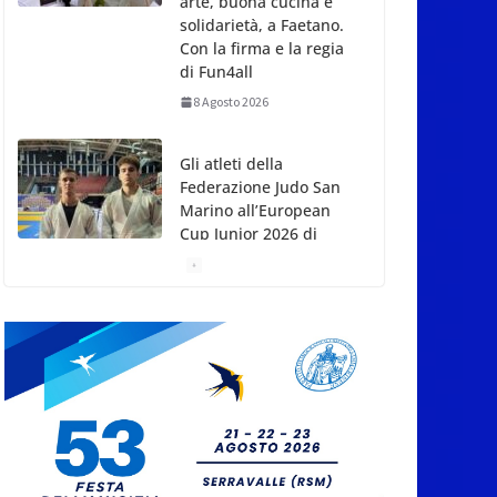
arte, buona cucina e
solidarietà, a Faetano.
Con la firma e la regia
di Fun4all
8 Agosto 2026
Gli atleti della
Federazione Judo San
Marino all’European
Cup Junior 2026 di
Skopje
8 Agosto 2026
L’arte perde uno dei
suoi maestri: si è
spento a 91 anni il
grande scultore
Marcello Sgattoni
8 Agosto 2026