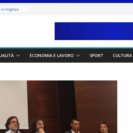
in migliaia
minile:
ate alla Prima
to & Live” una
rte, buona
etano. Con la
UALITÀ
ECONOMIA E LAVORO
SPORT
CULTURA 
ne Judo San
unior 2026 di
maestri: si è
 scultore