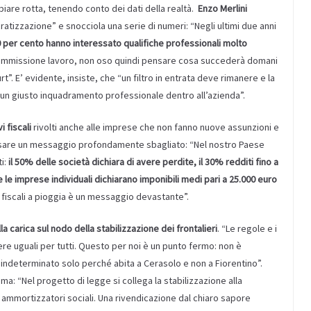
iare rotta, tenendo conto dei dati della realtà.
Enzo Merlini
atizzazione” e snocciola una serie di numeri: “Negli ultimi due anni
l 50 per cento hanno interessato qualifiche professionali molto
a commissione lavoro, non oso quindi pensare cosa succederà domani
t”. E’ evidente, insiste, che “un filtro in entrata deve rimanere e la
un giusto inquadramento professionale dentro all’azienda”.
i fiscali
rivolti anche alle imprese che non fanno nuove assunzioni e
ssare un messaggio profondamente sbagliato: “Nel nostro Paese
i:
il 50% delle società dichiara di avere perdite, il 30% redditi fino a
e le imprese individuali dichiarano imponibili medi pari a 25.000 euro
fiscali a pioggia è un messaggio devastante”.
la carica sul nodo della stabilizzazione dei frontalieri
. “Le regole e i
sere uguali per tutti. Questo per noi è un punto fermo: non è
indeterminato solo perché abita a Cerasolo e non a Fiorentino”.
ma: “Nel progetto di legge si collega la stabilizzazione alla
li ammortizzatori sociali. Una rivendicazione dal chiaro sapore