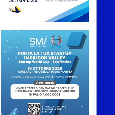
A Oltremare 2.0 a
Riccione in migliaia
per incontrare i
DinsiemE
8 Agosto 2026
San Marino Academy.
Femminile: quattro
Primavera aggregate
alla Prima Squadra
8 Agosto 2026