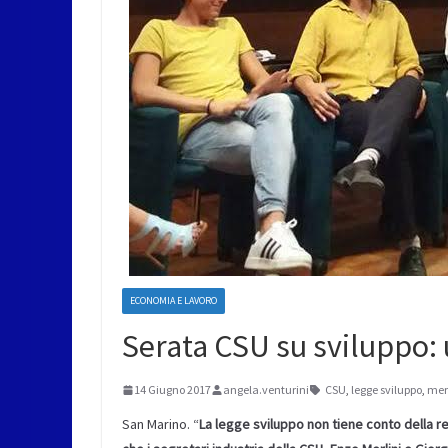
ECONOMIA E LAVORO
Serata CSU su sviluppo:
14 Giugno 2017
angela.venturini
CSU
,
legge sviluppo
,
mer
San Marino. “
La legge sviluppo non tiene conto della re