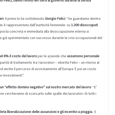
io Felici, hanno rivolto ieri sera al governo durante la serata
eri
. Il primo lo ha sottolineato
Giorgio Felici:
“Se guardiamo dentro
e è rappresentata dall’inattività femminile: su
1.300 disoccupati
posta concreta e immediata alla disoccupazione interna si
o già sperimentato con successo durante le crisi occupazionali del
l 6% il costo del lavoro
per le aziende che
assumono personale
tà di trattamento tra i lavoratori – obietta Felici – un ritorno al
a ed anche il percorso di avvicinamento all’Europa. È poi un costo
i investimenti”.
un “effetto domino negativo” sul nostro mercato del lavoro
: “E’
e cercheranno di scaricarlo sulle spalle dei lavoratori. Di tutti i
eta liberalizzazione delle assunzioni e gli incentivi a pioggia.
E