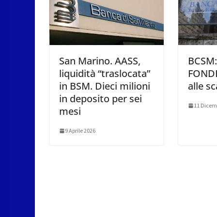
San Marino. AASS,
BCSM: 
liquidità “traslocata”
FONDIS
in BSM. Dieci milioni
alle s
in deposito per sei
11 Dicem
mesi
9 Aprile 2026