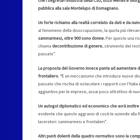
che i segretari industria della CSU, Enzo Merlini e Giorg
pubblica alla sala Montelupo di Domagnano.
Un forte richiamo alla realtà correlato da dati e da num
al fenomeno della disoccupazione, la quota più rilevant
sammarinesi, oltre 900 sono donne.
Per questo una ris
chiama
decontribuzione di genere
, strumento del rest
passato”.
La proposta del Governo invece punta ad aumentare de
frontaliero. “
È un meccanismo che introduce nuove dispari
passato che rischia di ostacolare i rapporti con l’Itali
aggiuntivo per le imprese, assai poco attrattivo di nuov
Un autogol diplomatico ed economico che avrà inoltre 
evidente che questo aggravio di costi le aziende alla fin
lavoratori: sammarinesi e frontalieri”.
Altri punti dolenti della quadro normativo sono la compl