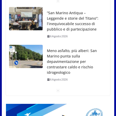
Meno asfalto, più alberi: San
Marino punta sulla
depavimentazione per
contrastare caldo e rischio
idrogeologico
6 Agosto 2026
San Marino. USL: l’inferno di Marcinelle diventi
monito e memoria collettiva
6 Agosto 2026
San Marino. Sindacati: PdL famiglia, alla prima
sessione consiliare utile deve essere approvato
6 Agosto 2026
Protezione Civile San Marino.
Incendi boschivi: attivazione