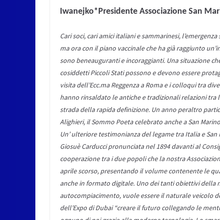
Iwanejko*Presidente Associazione San Mari
Cari soci, cari amici italiani e sammarinesi, l’emergenz
ma ora con il piano vaccinale che ha già raggiunto un’i
sono beneauguranti e incoraggianti. Una situazione ch
cosiddetti Piccoli Stati possono e devono essere prota
visita dell’Ecc.ma Reggenza a Roma e i colloqui tra dive
hanno rinsaldato le antiche e tradizionali relazioni tra
strada della rapida definizione. Un anno peraltro part
Alighieri, il Sommo Poeta celebrato anche a San Marino 
Un’ ulteriore testimonianza del legame tra Italia e San
Giosuè Carducci pronunciata nel 1894 davanti al Consig
cooperazione tra i due popoli che la nostra Associazion
aprile scorso, presentando il volume contenente le qu
anche in formato digitale. Uno dei tanti obiettivi della
autocompiacimento, vuole essere il naturale veicolo del
dell’Expo di Dubai “creare il futuro collegando le menti
ognuno di noi grazie alle moderne tecnologie. Lo smart