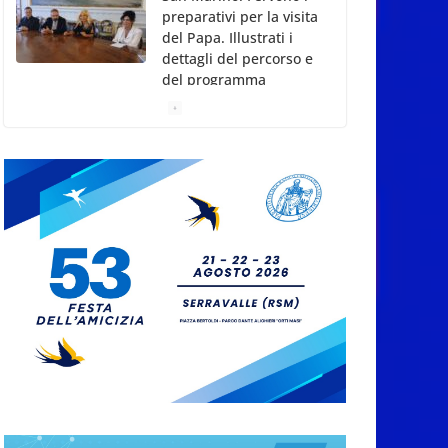
preparativi per la visita
del Papa. Illustrati i
dettagli del percorso e
del programma
7 Agosto 2026
San Marino Talent
Cup: la seconda
edizione del torneo al
via il 18 agosto
7 Agosto 2026
Conference League:
Prandelli illude, poi il
Drita esce alla distanza
7 Agosto 2026
San Marino. Eclissi di