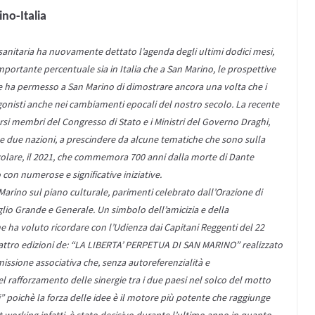
no-Italia
a sanitaria ha nuovamente dettato l’agenda degli ultimi dodici mesi,
mportante percentuale sia in Italia che a San Marino, le prospettive
e ha permesso a San Marino di dimostrare ancora una volta che i
gonisti anche nei cambiamenti epocali del nostro secolo. La recente
rsi membri del Congresso di Stato e i Ministri del Governo Draghi,
 le due nazioni, a prescindere da alcune tematiche che sono sulla
icolare, il 2021, che commemora 700 anni dalla morte di Dante
con numerose e significative iniziative.
 Marino sul piano culturale, parimenti celebrato dall’Orazione di
lio Grande e Generale. Un simbolo dell’amicizia e della
e ha voluto ricordare con l’Udienza dai Capitani Reggenti del 22
attro edizioni de: “LA LIBERTA’ PERPETUA DI SAN MARINO” realizzato
 missione associativa che, senza autoreferenzialità e
 rafforzamento delle sinergie tra i due paesi nel solco del motto
” poichè la forza delle idee è il motore più potente che raggiunge
 working infatti, è stato decisivo durante l’ultimo anno in quanto