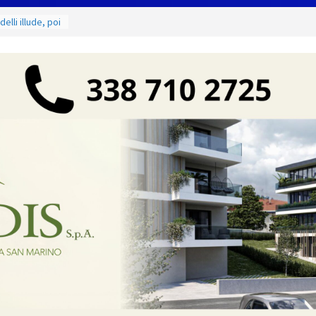
lli illude, poi
e mercoledì 12,
I luoghi del
ammirare
ruciamenti di
 fino al 15
e salate
parativi per la
 dettagli del
ma
a seconda
 il 18 agosto