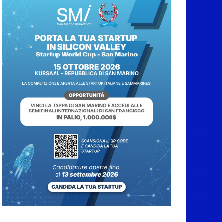
sole mercoledì 12,
verso l’ora del
tramonto. I luoghi del
territorio dove si potrà
ammirare
7 Agosto 2026