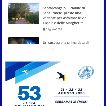
Santarcangelo. Ciclabile di
Sant’Ermete, presto una
variante per asfaltare le vie
Casale e delle Margherite
6 Agosto 2026
Un successo la prima data di
agosto di “Magica di Notte” a
Italia in Miniatura
6 Agosto 2026
San Marino. Isee parificato 2026
e domande esonero Tasse
Universitarie ER.GO: al via gli
appuntamenti
6 Agosto 2026