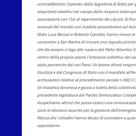
contraddistinto l’operato della Segreteria di Stato per g
importanti obiettivi nel campo delle relazioni internazi
associazione con l’Ue al reperimento dei vaccini. Di front
avanzati del mondo con ricadute pesantissime sul tessuto
Stato Luca Beccari e Roberto Ciavatta, hanno messo in c
consentire a San Marino di trovare una risposta pronta a
che da sempre ci lega alle nazioni del Patto Atlantico (It
centro della propria azione l’interesse collettivo dei s
aiuto pervenute dai vari Paesi. Un’azione altresì respons
Giustizia e dal Congresso di Stato con il mandato all’A
archiviazioni relative al procedimento penale n.500/17, f
Un’iniziativa doverosa e giusta a tutela della collettivi
precedente legislatura dal Partito Democratico Cristi
Auspichiamo altresì che possa esserci una comunicazion
sono le decisioni assunte per la gestione dell’emergenza
fiducia che i cittadini hanno deciso di concedere a ques
opposizione.