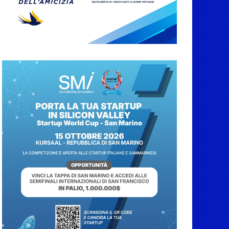
abbruciamenti di
residui agricoli e
vegetali fino al 15
settembre. Previste
multe salate
7 Agosto 2026
Caccuri celebra
Roberto Sergio:
cittadinanza onoraria,
chiavi della città e
premio alla carriera
7 Agosto 2026