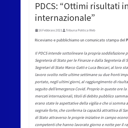
PDCS: “Ottimi risultati 
internazionale”
16 Febbraio 2021
Tribuna Politica Web
Riceviamo e pubblichiamo un comunicato stampa del
P
Il PDCS intende sottolineare la propria soddisfazione pe
Segreteria di Stato per le Finanze e dalla Segreteria di 
Segretari di Stato Marco Gatti e Luca Beccari, al loro staf
lavoro svolto nelle ultime settimane su due fronti impo
portato, negli ultimi giorni, al raggiungimento di risult
seguito dell’emergenza Covid. Proprio in queste ore la S
mercati internazionali, titoli di debito pubblico sammar
erano state le aspettative della vigilia e che si somma a
segnale forte, che conferma la capacità attrattiva di Sa
di Stato attraverso le proprie iniziative in campo econo
competenti che hanno lavorato giorno e notte per il 