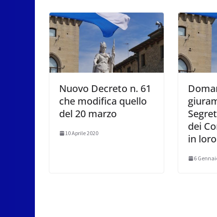
Nuovo Decreto n. 61
Domani
che modifica quello
giura
del 20 marzo
Segret
dei Con
10 Aprile 2020
in lor
6 Gennai