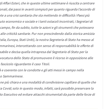
li Affari Esteri, che in queste ultime settimane è riuscita a centrare
onali, dai passi in avanti compiuti per quanto riguarda l’accordo di
e a una crisi sanitaria che sta mettendo in difficoltà i Paesi più
 economico e sociale e i tanti ostacoli incontrati, i Segretari di
ampo, fin da subito, tutte le azioni e gli strumenti che potessero
lle criticità sanitarie. Pur non prescindendo dalla storica amicizia
alia, Europa, Stati Uniti), la nostra Segreteria di Stato ha messo al
ammarinesi, intercettando con senso di responsabilità le offerte di
abile e decisa quella intrapresa dal Segretario di Stato per la
vvocatura dello Stato di promuovere il ricorso in opposizione alle
ascicolo riguardante il caso Titoli.
tà e coerente con le condotte e gli atti messi in campo nella
ano Sammarinese.
e più chiara e una modalità di condivisione capillare di quelle che
 Covid; solo in questo modo, infatti, sarà possibile preservare la
to Esecutivo ed evitare attacchi strumentali da parte delle forze di