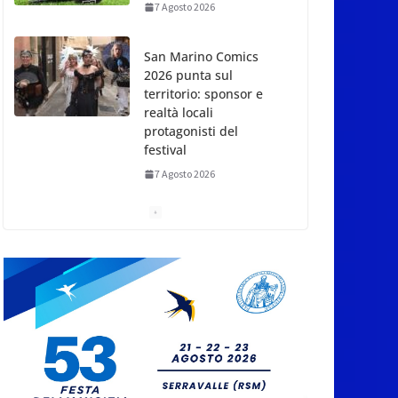
7 Agosto 2026
San Marino Comics
2026 punta sul
territorio: sponsor e
realtà locali
protagonisti del
festival
7 Agosto 2026
San Marino. Eclissi di
sole mercoledì 12,
verso l’ora del
tramonto. I luoghi del
territorio dove si potrà
ammirare
7 Agosto 2026
San Marino, stop agli