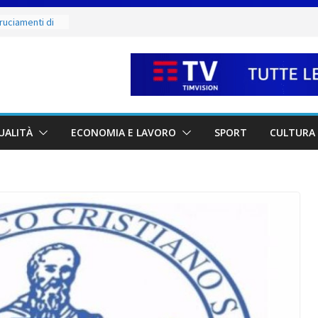
ruciamenti di
 fino al 15
e salate
Sergio:
vi della città e
a partnership
UALITÀ
ECONOMIA E LAVORO
SPORT
CULTURA 
unta sul
à locali
e mercoledì 12,
I luoghi del
ammirare