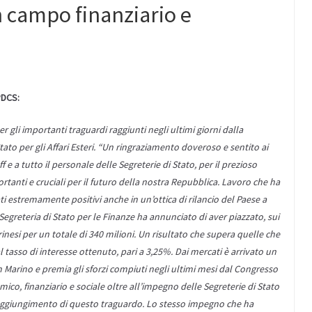
in campo finanziario e
DCS:
r gli importanti traguardi raggiunti negli ultimi giorni dalla
Stato per gli Affari Esteri. “Un ringraziamento doveroso e sentito ai
f e a tutto il personale delle Segreterie di Stato, per il prezioso
rtanti e cruciali per il futuro della nostra Repubblica. Lavoro che ha
ati estremamente positivi anche in un’ottica di rilancio del Paese a
egreteria di Stato per le Finanze ha annunciato di aver piazzato, sui
inesi per un totale di 340 milioni. Un risultato che supera quelle che
l tasso di interesse ottenuto, pari a 3,25%. Dai mercati è arrivato un
n Marino e premia gli sforzi compiuti negli ultimi mesi dal Congresso
mico, finanziario e sociale oltre all’impegno delle Segreterie di Stato
raggiungimento di questo traguardo. Lo stesso impegno che ha