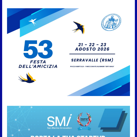
6 Agosto 2026
Emergenza acqua a San
Marino: stop a piscine e
irrigazione, multe fino a 2.000
euro
6 Agosto 2026
La tragedia nella miniera di
Marcinelle 70 anni dopo: mai
più morti sul lavoro!
6 Agosto 2026