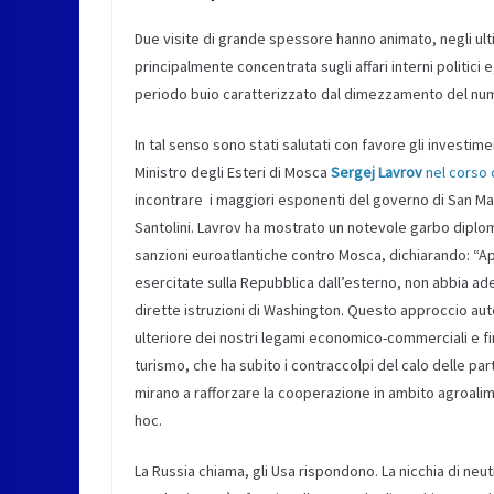
Due visite di grande spessore hanno animato, negli ulti
principalmente concentrata sugli affari interni politici 
periodo buio caratterizzato dal dimezzamento del nu
In tal senso sono stati salutati con favore gli invest
Ministro degli Esteri di Mosca
Sergej Lavrov
nel corso 
incontrare i maggiori esponenti del governo di San Ma
Santolini. Lavrov ha mostrato un notevole garbo diploma
sanzioni euroatlantiche contro Mosca, dichiarando: “Ap
esercitate sulla Repubblica dall’esterno, non abbia ade
dirette istruzioni di Washington. Questo approccio au
ulteriore dei nostri legami economico-commerciali e finan
turismo, che ha subito i contraccolpi del calo delle p
mirano a rafforzare la cooperazione in ambito agroa
hoc.
La Russia chiama, gli Usa rispondono. La nicchia di neu