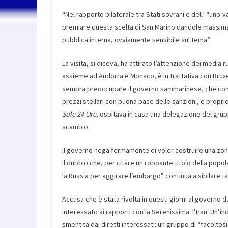
“Nel rapporto bilaterale tra Stati sovrani e dell’ “uno-v
premiare questa scelta di San Marino dandole massima vi
pubblica interna, ovviamente sensibile sul tema”.
La visita, si diceva, ha attirato l’attenzione dei media r
assieme ad Andorra e Monaco, è in trattativa con Bruxe
sembra preoccupare il governo sammarinese, che continu
prezzi stellari con buona pace delle sanzioni, e propri
Sole 24 Ore
, ospitava in casa una delegazione del gru
scambio.
Il governo nega fermamente di voler costruire una zona 
il dubbio che, per citare un roboante titolo della popo
la Russia per aggirare l’embargo” continua a sibilare ta
Accusa che è stata rivolta in questi giorni al governo d
interessato ai rapporti con la Serenissima: l’Iran. Un’i
smentita dai diretti interessati: un gruppo di “facoltos