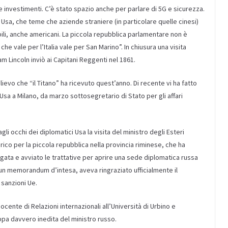
 e investimenti. C’è stato spazio anche per parlare di 5G e sicurezza.
 Usa, che teme che aziende straniere (in particolare quelle cinesi)
ili, anche americani. La piccola repubblica parlamentare non è
e vale per l’Italia vale per San Marino”. In chiusura una visita
am Lincoln inviò ai Capitani Reggenti nel 1861.
lievo che “il Titano” ha ricevuto quest’anno. Di recente vi ha fatto
Usa a Milano, da marzo sottosegretario di Stato per gli affari
i occhi dei diplomatici Usa la visita del ministro degli Esteri
ico per la piccola repubblica nella provincia riminese, che ha
Agata e avviato le trattative per aprire una sede diplomatica russa
 un memorandum d’intesa, aveva ringraziato ufficialmente il
 sanzioni Ue.
docente di Relazioni internazionali all’Università di Urbino e
appa davvero inedita del ministro russo.