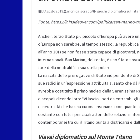
3 Agosto 2019
monica.goracci
giochi diplomatici sul Tita
Fonte: https://it.insideover.com/politica/san-marino-tr
Anche il terzo Stato più piccolo d’Europa può avere una
d’Europa non sarebbe, al tempo stesso, la repubblica pi
all’anno 301) se non fosse stata capace di giostrarsi, n
internazionali.
San Marino,
del resto, è uno Stato sovra
fare della neutralità la sua stella polare.
La nascita delle prerogative di Stato indipendente di Sa
sue radici in un’espressione attribuita al santo che dà
avrebbe costituito il primo nucleo della Serenissima Rep
discepoli dicendo loro: “Vi lascio liberi da entrambi gli 
di neutralità che ha una curiosa risonanza con quanto 
costante con tutti i principali attori delle relazioni in
contemporanei tra cui il Titano punta a districarsi e da
Viavai diplomatico sul Monte Titano