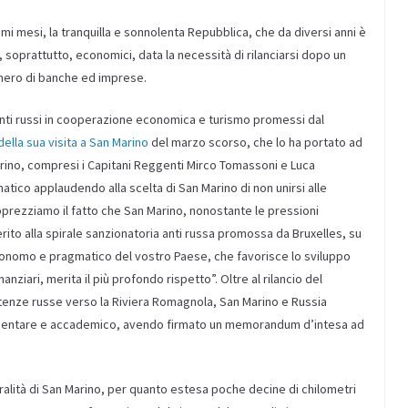
mi mesi, la tranquilla e sonnolenta Repubblica, che da diversi anni è
e, soprattutto, economici, data la necessità di rilanciarsi dopo un
mero di banche ed imprese.
imenti russi in cooperazione economica e turismo promessi dal
della sua visita a San Marino
del marzo scorso, che lo ha portato ad
rino, compresi i Capitani Reggenti Mirco Tomassoni e Luca
tico applaudendo alla scelta di San Marino di non unirsi alle
prezziamo il fatto che San Marino, nonostante le pressioni
rito alla spirale sanzionatoria anti russa promossa da Bruxelles, su
tonomo e pragmatico del vostro Paese, che favorisce lo sviluppo
ziari, merita il più profondo rispetto”. Oltre al rilancio del
artenze russe verso la Riviera Romagnola, San Marino e Russia
limentare e accademico, avendo firmato un memorandum d’intesa ad
tralità di San Marino, per quanto estesa poche decine di chilometri