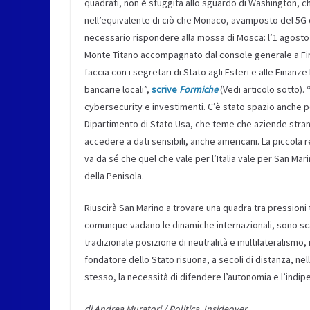
quadrati, non è sfuggita allo sguardo di Washington, c
nell’equivalente di ciò che Monaco, avamposto del 5G d
necessario rispondere alla mossa di Mosca: l’1 agost
Monte Titano accompagnato dal console generale a F
faccia con i segretari di Stato agli Esteri e alle Finanze
bancarie locali”,
scrive
Formiche
(Vedi articolo sotto). 
cybersecurity e investimenti. C’è stato spazio anche pe
Dipartimento di Stato Usa, che teme che aziende stranie
accedere a dati sensibili, anche americani. La piccola
va da sé che quel che vale per l’Italia vale per San Ma
della Penisola.
Riuscirà San Marino a trovare una quadra tra pressioni t
comunque vadano le dinamiche internazionali, sono scar
tradizionale posizione di neutralità e multilateralismo, 
fondatore dello Stato risuona, a secoli di distanza, nell
stesso, la necessità di difendere l’autonomia e l’indi
di Andrea Muratori / Politica, Insideover