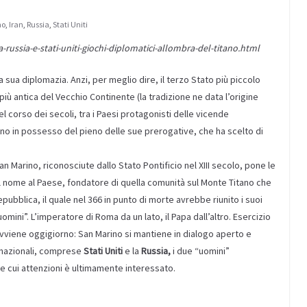
no
,
Iran
,
Russia
,
Stati Uniti
a-russia-e-stati-uniti-giochi-diplomatici-allombra-del-titano.html
 sua diplomazia. Anzi, per meglio dire, il terzo Stato più piccolo
ù antica del Vecchio Continente (la tradizione ne data l’origine
el corso dei secoli, tra i Paesi protagonisti delle vicende
no in possesso del pieno delle sue prerogative, che ha scelto di
n Marino, riconosciute dallo Stato Pontificio nel XIII secolo, pone le
 il nome al Paese, fondatore di quella comunità sul Monte Titano che
ubblica, il quale nel 366 in punto di morte avrebbe riunito i suoi
uomini”. L’imperatore di Roma da un lato, il Papa dall’altro. Esercizio
avviene oggigiorno: San Marino si mantiene in dialogo aperto e
ternazionali, comprese
Stati Uniti
e la
Russia,
i due “uomini”
lle cui attenzioni è ultimamente interessato.