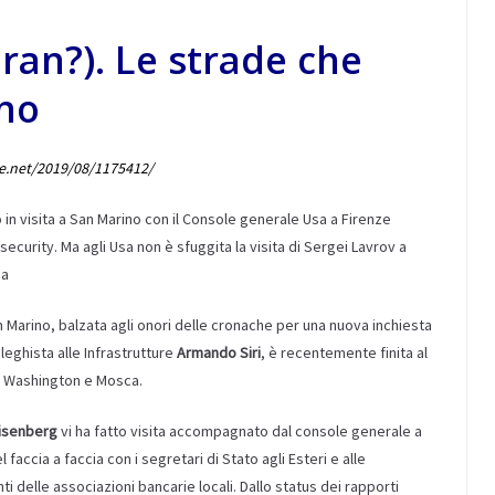
Iran?). Le strade che
no
he.net/2019/08/1175412/
 in visita a San Marino con il Console generale Usa a Firenze
ecurity. Ma agli Usa non è sfuggita la visita di Sergei Lavrov a
ma
 Marino, balzata agli onori delle cronache per una nuova inchiesta
leghista alle Infrastrutture
Armando Siri
, è recentemente finita al
di Washington e Mosca.
isenberg
vi ha fatto visita accompagnato dal console generale a
el faccia a faccia con i segretari di Stato agli Esteri e alle
i delle associazioni bancarie locali. Dallo status dei rapporti