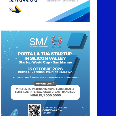
6 Agosto 2026
San Marino. Certificati
di malattia dei
lavoratori frontalieri:
dal 10 agosto sarà
possibile una nuova
modalità di
trasmissione
6 Agosto 2026