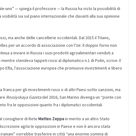
ale-uno” — spiega il professore — la Russia ha visto la possibilità di
sibilità sia sul piano internazionale che davanti alla sua opinione
ussi, ma anche delle cancellerie occidentali. Dal 2015 il Titano,
lles per un accordo di associazione con l’Ue. Il doppio forno non
a a inviare in Russia i suoi prodotti agroalimentari venduti a
o mentre stendeva tappeti rossi al diplomatico n.1 di Putin, scrive
Il
ppo Efta, l’associazione europea che promuove investimenti e libero
franca per gli investimenti russi o di altri Paesi sotto sanzioni, ma
lare
Rossiyskaya Gazeta
del 2016, San Marino divenga un “ponte con
nto fra le opposizioni quanto fra i diplomatici occidentali.
al consigliere di Rete
Matteo Zeppa
in merito a un altro Stato
ndiscrezione agita le opposizioni in Paese e non è ancora stata
i iraniani” vorrebbe trasferire in città “una enorme somma di