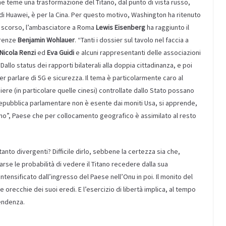
he teme una trasformazione del Titano, dal punto di vista russo,
i Huawei, è per la Cina. Per questo motivo, Washington ha ritenuto
o scorso, l’ambasciatore a Roma
Lewis Eisenberg
ha raggiunto il
irenze
Benjamin Wohlauer
. “Tanti i dossier sul tavolo nel faccia a
Nicola Renzi
ed
Eva Guidi
e alcuni rappresentanti delle associazioni
“Dallo status dei rapporti bilaterali alla doppia cittadinanza, e poi
r parlare di 5G e sicurezza. Il tema è particolarmente caro al
re (in particolare quelle cinesi) controllate dallo Stato possano
 repubblica parlamentare non è esente dai moniti Usa, si apprende,
rino”, Paese che per collocamento geografico è assimilato al resto
anto divergenti? Difficile dirlo, sebbene la certezza sia che,
se le probabilità di vedere il Titano recedere dalla sua
intensificato dall’ingresso del Paese nell’Onu in poi. Il monito del
e orecchie dei suoi eredi. E l’esercizio di libertà implica, al tempo
pendenza.