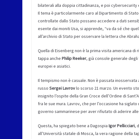
bilaterali alla doppia cittadinanza, e poi cybersecurity
Il tema è particolarmente caro al Dipartimento di Stato
controllate dallo Stato possano accedere a dati sensib
esente dai moniti Usa, si apprende, “va da sé che quel ch
all’archivio di Stato per osservare la lettera che Abrah
Quella di Eisenberg non è la prima visita americana di ri
tappa anche
Philip Reeker
, già console generale degli 
europei e asiatici.
Il tempismo non è casuale. Non è passata inosservata agl
russo
Sergei Lavrov
lo scorso 21 marzo. Un evento stor
insignito l’ospite della Gran Croce dell’Ordine di Sant’
fra le sue mura. Lavrov, che per l’occasione ha siglato
governo sammarinese per aver rifiutato di aderire alle
Questa, ha spiegato bene a Dagospia
Igor Pellicciari
, 
all’Università statale di Mosca, la vera ragione della t