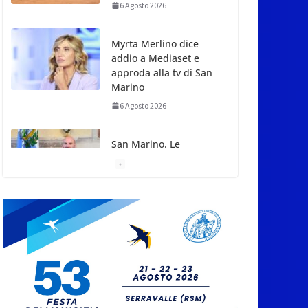
addio a Mediaset e
approda alla tv di San
Marino
6 Agosto 2026
San Marino. Le
mamme chiedono
l’approvazione veloce
della legge sulla
famiglia, Canti subito
risponde: sarà fatto
entro settembre
6 Agosto 2026
Ondate di calore, cosa
fare e cosa non fare. I
consigli della
Protezione Civile di
San Marino