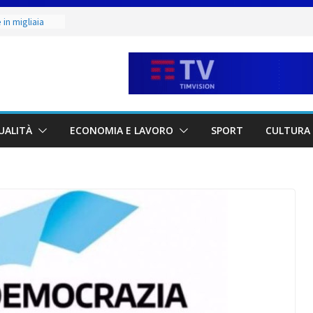
in migliaia
minile:
ate alla Prima
to & Live” una
rte, buona
etano. Con la
UALITÀ
ECONOMIA E LAVORO
SPORT
CULTURA 
ne Judo San
unior 2026 di
maestri: si è
 scultore