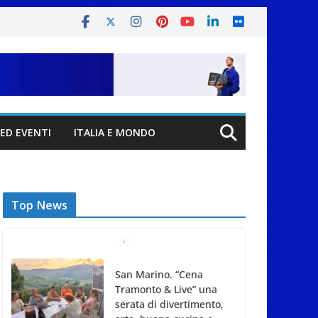
ED EVENTI
ITALIA E MONDO
Top News
San Marino. “Cena
Tramonto & Live” una
serata di divertimento,