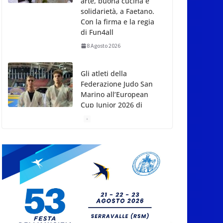
arte, buona cucina e
solidarietà, a Faetano.
Con la firma e la regia
di Fun4all
8 Agosto 2026
Gli atleti della
Federazione Judo San
Marino all’European
Cup Junior 2026 di
Skopje
8 Agosto 2026
L’arte perde uno dei
suoi maestri: si è
spento a 91 anni il
grande scultore
Marcello Sgattoni
8 Agosto 2026