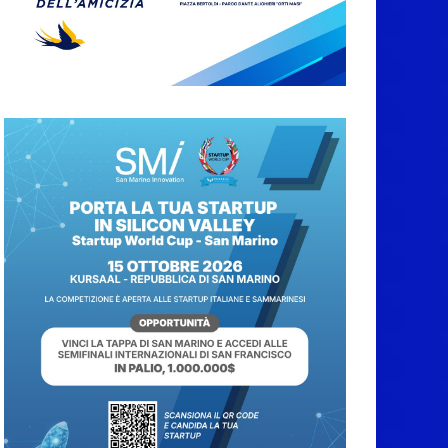
A Oltremare 2.0 a
Riccione in migliaia
per incontrare i
DinsiemE
8 Agosto 2026
San Marino Academy.
Femminile: quattro
Primavera aggregate
alla Prima Squadra
8 Agosto 2026