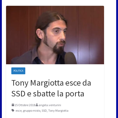
POLITICA
Tony Margiotta esce da
SSD e sbatte la porta
15 Ottobre 2018
angela.venturini
esce
,
gruppo misto
,
SSD
,
Tony Margiotta