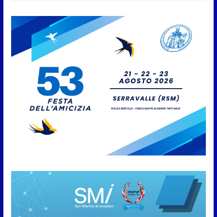
settembre. Previste multe
salate
7 Agosto 2026
Caccuri celebra Roberto Sergio:
cittadinanza onoraria, chiavi
della città e premio alla carriera
7 Agosto 2026
Anche la FSGC nella nuova
partnership tra FIFA+ e DAZN
7 Agosto 2026