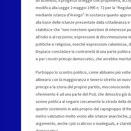
un astenuto, il progetto di legge che proponeva, accog
modifica alla Legge 2 maggio 1995 n. 72 per la “Regola
mediante istanza d’Arengo”. In sostanza quanto approv
alla base delle istanze presentate dalla cittadinanza 
stabilisce che “non rivestono questioni di interesse p
all’odio e al razzismo; espressioni di discriminazione i
politiche e religiose, nonché espressioni calunniose, d
Dispiace constatare la contrarietà di una parte politic
e per i nostri principi democratici, che avrebbe merit
Purtroppo lo scontro politico, come abbiamo più volte s
allinearsi con la maggioranza e tenersi stretto un nuov
principi e la storia del proprio partito, misconoscendo de
riferimento è ad una parte del Psd, che dimostra già da 
azione politica al seguire ciecamente la strada della
quanto sostenuto in aula proprio dal capogruppo di R
metro valutativo molto vicino alle istanze anarchiche, 
argomento, anche i più scabrosi o inadeguati, e starebb
democratica.