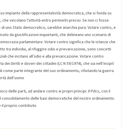
esso impianto della rappresentatività democratica, che si fonda su
che vincolano l’attività entro perimetri precisi. Se non ci fosse
te di uno Stato democratico, sarebbe anarchia pura. Votare contro, e
ivato da giustificazioni inquietanti, che delineano uno scenario di
a democrazia parlamentare. Votare contro significa che le istanze che
etto tra individui, al rifuggire odio e prevaricazione, sono concetti
iali che incitano all’odio e alla prevaricazione. Votare contro
a dei Diritti e doveri dei cittadini (LC N 59/1974), che sia nell’incipit
ali come parte integrante del suo ordinamento, rifiutando la guerra
bertà dell’uomo
oco delle parti, ad andare contro ai propri principi. Il Pdcs, con il
 il consolidamento delle basi democratiche del nostro ordinamento.
 il proprio contributo.