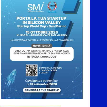
Protezione Civile San
Marino. Incendi
boschivi: attivazione
della fase preliminare
di preallarme, dal 3 al
9 agosto
6 Agosto 2026