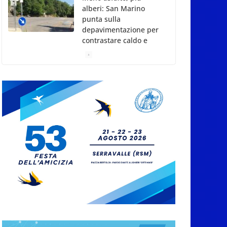
alberi: San Marino
punta sulla
depavimentazione per
contrastare caldo e
rischio idrogeologico
6 Agosto 2026
San Marino. USL:
l’inferno di Marcinelle
diventi monito e
memoria collettiva
6 Agosto 2026
San Marino. Sindacati:
PdL famiglia, alla
prima sessione
consiliare utile deve
essere approvato
6 Agosto 2026