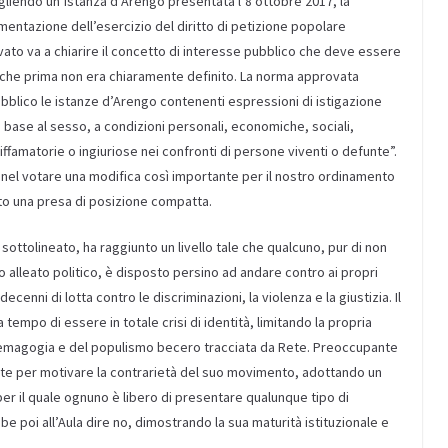
liendo un’istanza d’Arengo presentata l’8 ottobre 2017, la
mentazione dell’esercizio del diritto di petizione popolare
ato va a chiarire il concetto di interesse pubblico che deve essere
e che prima non era chiaramente definito. La norma approvata
ubblico le istanze d’Arengo contenenti espressioni di istigazione
n base al sesso, a condizioni personali, economiche, sociali,
iffamatorie o ingiuriose nei confronti di persone viventi o defunte”.
a nel votare una modifica così importante per il nostro ordinamento
ato una presa di posizione compatta.
ottolineato, ha raggiunto un livello tale che qualcuno, pur di non
o alleato politico, è disposto persino ad andare contro ai propri
cenni di lotta contro le discriminazioni, la violenza e la giustizia. Il
tempo di essere in totale crisi di identità, limitando la propria
 demagogia e del populismo becero tracciata da Rete. Preoccupante
ete per motivare la contrarietà del suo movimento, adottando un
per il quale ognuno è libero di presentare qualunque tipo di
e poi all’Aula dire no, dimostrando la sua maturità istituzionale e