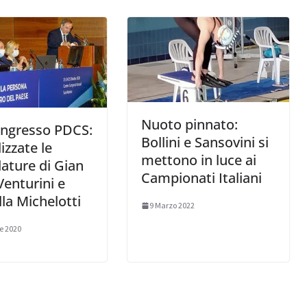
Nuoto pinnato:
ongresso PDCS:
Bollini e Sansovini si
lizzate le
mettono in luce ai
ature di Gian
Campionati Italiani
Venturini e
la Michelotti
9 Marzo 2022
e 2020