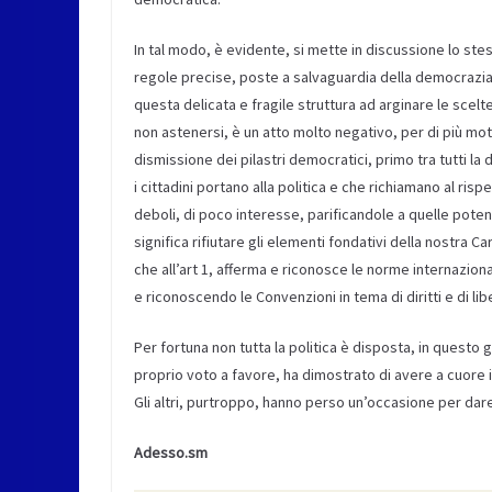
In tal modo, è evidente, si mette in discussione lo st
regole precise, poste a salvaguardia della democrazia, 
questa delicata e fragile struttura ad arginare le scel
non astenersi, è un atto molto negativo, per di più mot
dismissione dei pilastri democratici, primo tra tutti l
i cittadini portano alla politica e che richiamano al risp
deboli, di poco interesse, parificandole a quelle potenz
significa rifiutare gli elementi fondativi della nostra Cart
che all’art 1, afferma e riconosce le norme internazion
e riconoscendo le Convenzioni in tema di diritti e di li
Per fortuna non tutta la politica è disposta, in questo gi
proprio voto a favore, ha dimostrato di avere a cuore
Gli altri, purtroppo, hanno perso un’occasione per dare
Adesso.sm