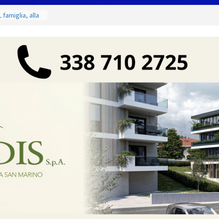
 famiglia, alla
 utile deve
ino. Incendi
a fase
 dal 3 al 9
eggende e
uivocabile
i
 San Marino
zione per
io
 di Marcinelle
 collettiva