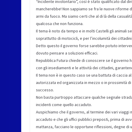
“Incidente involontario”, così è stato qualificato dal di
mancherebbe! Non sappiamo se fra le nuove riforme del 
armi da fuoco. Ma siamo certi che al di là della casualità
qualcosa che non funziona.
Il tema è noto da tempo e in molti Castelli gli animali se
soprattutto di motocicli, e per l’incolumità dei cittadin
Detto questo il governo forse sarebbe potuto intervenir
dovuto pensare a soluzioni efficaci.
Repubblica Futura chiede di conoscere se il governo ha
con gli insediamenti e le attività dei cittadini, garante
Il tema non è in questo caso se una battuta di caccia a
autorizzata ed organizzata in mezzo o in prossimità di
successo.
Non basta purtroppo attaccare qualche segnale stradale 
incidenti come quello accaduto.
Auspichiamo che il governo, al termine dei vari viaggi
accaduto e che gli uffici pubblici preposti, prima di av
mattanza, facciano le opportune riflessioni, degne di 