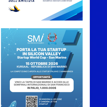
storico torna
protagonista di sera
tra shopping, cultura e
animazione
5 Agosto 2026
Unione Volontariato
Protezione Civile San
Marino. Allerta meteo
codice colore
Arancione per
temperature estreme
5 Agosto 2026