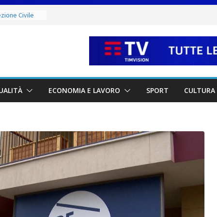
zione Civile
o codice colore
ure estreme
g Contest:
izione 2026-
e il titolo
odà si
UALITÀ
ECONOMIA E LAVORO
SPORT
CULTURA 
 di
ci e di mare
 ancora Giovedì
o torna
shopping,