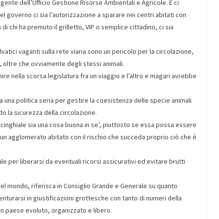
rigente dell’Ufficio Gestione Risorse Ambientali e Agricole. E ci
governo ci sia l’autorizzazione a sparare nei centri abitati con
 di chi ha premuto il grilletto, VIP o semplice cittadino, ci sia
lvatici vaganti sulla rete viaria sono un pericolo per la circolazione,
i, oltre che ovviamente degli stessi animali.
e nella scorsa legislatura fra un viaggio e l’altro e magari avrebbe
 una politica seria per gestire la coesistenza delle specie animali
ndo la sicurezza della circolazione.
l cinghiale sia una cosa buona in se’, piuttosto se essa possa essere
 un agglomerato abitato con il rischio che succeda proprio ciò che è
per liberarsi da eventuali ricorsi assicurativi ed evitare brutti
 nel mondo, riferisca in Consiglio Grande e Generale su quanto
venturarsi in giustificazioni grottesche con tanto di numeri della
un paese evoluto, organizzato e libero.