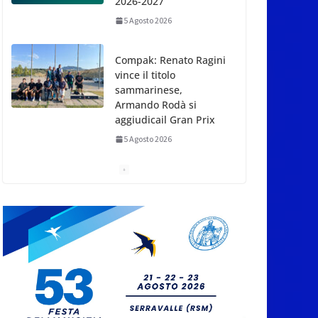
2026-2027
5 Agosto 2026
Compak: Renato Ragini
vince il titolo
sammarinese,
Armando Rodà si
aggiudicail Gran Prix
5 Agosto 2026
Pesca sportiva, tre
prove di campionato
tra acque dolci e di
mare
5 Agosto 2026
San Marino. Il 6 agosto
è ancora Giovedì in
Centro. Il Centro