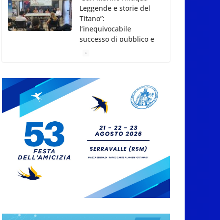
Leggende e storie del
Titano”:
l’inequivocabile
successo di pubblico e
di partecipazione
6 Agosto 2026
Meno asfalto, più
alberi: San Marino
punta sulla
depavimentazione per
contrastare caldo e
rischio idrogeologico
6 Agosto 2026
San Marino. USL:
l’inferno di Marcinelle
diventi monito e
memoria collettiva