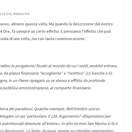
e 24 Ore
,
Stefano Elli
i nuovo, almeno questa volta. Ma quando la descrizione del nostro
4 Ore, fa sempre un certo effetto. E pensiamo l’effetto che può
’invidia di una volta, ma con tanta commiserazione.
diso (o purgatorio) fiscale al mondo da cui i soldi, anziché entrare,
, da piazza finanziaria “accogliente” e “ricettiva” (12 banche e 51
gna, in un Paese ripiegato su se stesso e afflitto da profonde
la pubblica amministrazione, al comparto finanziario.
n terra dei paradossi. Qualche esempio. Nell’ottobre scorso
elegato un po’ particolare: il 128. Argomento? «Disposizioni per
 e patrimoniali detenute all’estero». In altri termini San Marino si fa il
tary disclosure). Lo Stato, dunque, preme sui cittadini sammarinesi