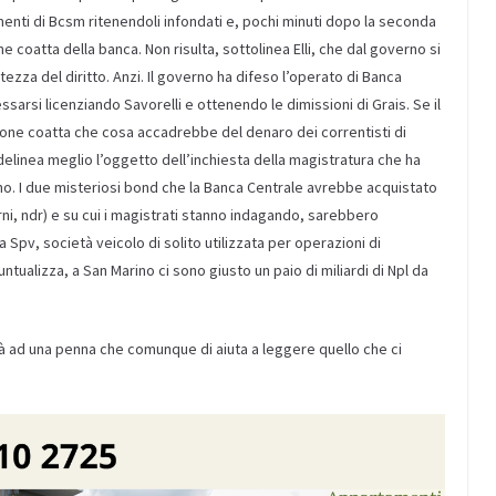
enti di Bcsm ritenendoli infondati e, pochi minuti dopo la seconda
e coatta della banca. Non risulta, sottolinea Elli, che dal governo si
rtezza del diritto. Anzi. Il governo ha difeso l’operato di Banca
arsi licenziando Savorelli e ottenendo le dimissioni di Grais. Se il
ione coatta che cosa accadrebbe del denaro dei correntisti di
i delinea meglio l’oggetto dell’inchiesta della magistratura che ha
no. I due misteriosi bond che la Banca Centrale avrebbe acquistato
orni, ndr) e su cui i magistrati stanno indagando, sarebbero
a Spv, società veicolo di solito utilizzata per operazioni di
untualizza, a San Marino ci sono giusto un paio di miliardi di Npl da
rà ad una penna che comunque di aiuta a leggere quello che ci