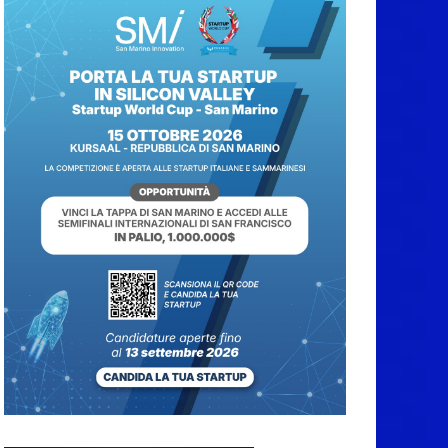
6 Agosto 2026
News da Rimini e
Circondario. Red Devil
chiuso | Traguardi |
Papa, tutti al lavoro
7 Agosto 2026