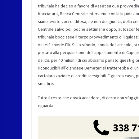
tribunale ha deciso a favore di Asset su due provvedim
bocciatura, Banca Centrale interviene con la liquidazion
siano levate voci di difesa, se non dei giudici, della ce
Centrale salvo poi, poche settimane dopo, autosconfess
tribunale bocciasse il terzo provvedimento di liquidaz
Asset? chiede Elli. Sullo sfondo, conclude l’articolo, s
portato alla perquisizione dell’appartamento di Capua
dal Cis per 40 milioni (di cui abbiamo parlato questi gi
riconducibili all’olandese Demeter: si tratterebbe di un
cartolarizzazione di crediti inesigibili. E guarda caso, p
smaltire.
Tutto il resto che dovrà accadere, di certo non sfuggi
riguarda.