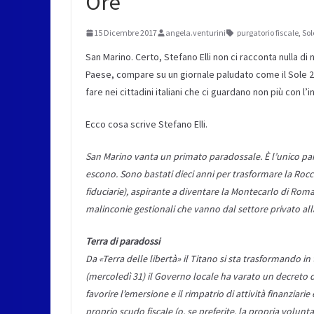
Ore
15 Dicembre 2017
angela.venturini
purgatorio fiscale
,
Sol
San Marino. Certo, Stefano Elli non ci racconta nulla d
Paese, compare su un giornale paludato come il Sole 2
fare nei cittadini italiani che ci guardano non più con l
Ecco cosa scrive Stefano Elli.
San Marino vanta un primato paradossale. È l’unico para
escono. Sono bastati dieci anni per trasformare la Rocca
fiduciarie), aspirante a diventare la Montecarlo di Roma
malinconie gestionali che vanno dal settore privato al
Terra di paradossi
Da «Terra delle libertà» il Titano si sta trasformando i
(mercoledì 31) il Governo locale ha varato un decreto d
favorire l’emersione e il rimpatrio di attività finanziarie
proprio scudo fiscale (o, se preferite, la propria volun