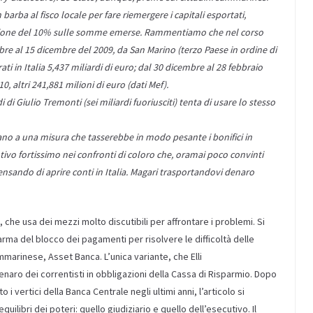
 barba al fisco locale per fare riemergere i capitali esportati,
zione del 10% sulle somme emerse. Rammentiamo che nel corso
mbre al 15 dicembre del 2009, da San Marino (terzo Paese in ordine di
 in Italia 5,437 miliardi di euro; dal 30 dicembre al 28 febbraio
0, altri 241,881 milioni di euro (dati Mef).
di Giulio Tremonti (sei miliardi fuoriusciti) tenta di usare lo stesso
o a una misura che tasserebbe in modo pesante i bonifici in
tivo fortissimo nei confronti di coloro che, oramai poco convinti
ensando di aprire conti in Italia. Magari trasportandovi denaro
he usa dei mezzi molto discutibili per affrontare i problemi. Si
’arma del blocco dei pagamenti per risolvere le difficoltà delle
rinese, Asset Banca. L’unica variante, che Elli
denaro dei correntisti in obbligazioni della Cassa di Risparmio. Dopo
i vertici della Banca Centrale negli ultimi anni, l’articolo si
uilibri dei poteri: quello giudiziario e quello dell’esecutivo. Il