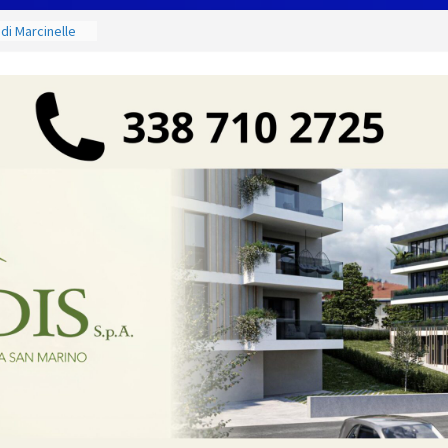
 di Marcinelle
 collettiva
rio. Red Devil
tutti al lavoro
ino. Incendi
a fase
 dal 3 al 9
eggende e
uivocabile
i
 San Marino
zione per
io