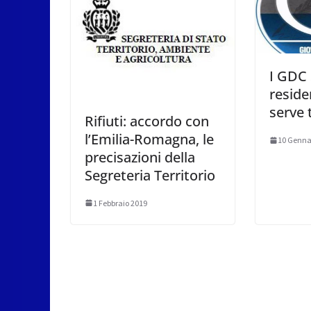
I GDC 
reside
serve 
Rifiuti: accordo con
l’Emilia-Romagna, le
10 Genna
precisazioni della
Segreteria Territorio
1 Febbraio 2019