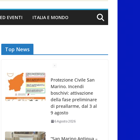
ED EVENTI
ITALIA E MONDO
Top News
Protezione Civile San
Marino. Incendi
boschivi: attivazione
della fase preliminare
di preallarme, dal 3 al
9 agosto
6 Agosto 2026
“San Marino Antiqua –