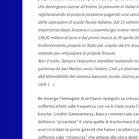
che detengono risorse all’estero (si presume in Italia) in
regolarizzando la propria posizione pagando una san
delle operazioni di scudo fiscale italiano, dal 15 sette
importanza dopo Svizzera e Lussemburgo) erano rientrati
198,92 milioni di euro e dal primo marzo al 30 aprile 201
Evidentemente proprio lo Stato più colpito dai tre Scudi 
metodo per rimpolpare le proprie finanze.
Non è tutto. Sempre l’esecutivo starebbe mettendo man
partenza da San Marino verso l’estero. Cioè un disincen
dell’attendibilità del sistema bancario locale, stanno p
cash.
(…)
Ne emerge l’immagine di un Paese ripiegato su stesso, c
sofferma infatti sulla frequenza con cui è stata usata l
banche: Credito Sammarinese, Banca commerciale samma
definisce “azzardata” è stata quella di trasformare il 
aver ricordato le porte girevoli che hanno caratterizzato 
sofferma sulla “stranezza” che attiene alla sfera degli eq