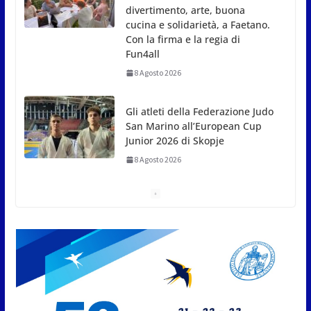
Junior 2026 di Skopje
8 Agosto 2026
L’arte perde uno dei suoi
maestri: si è spento a 91 anni il
grande scultore Marcello
Sgattoni
8 Agosto 2026
A Oltremare 2.0 a Riccione in migliaia per
incontrare i DinsiemE
8 Agosto 2026
San Marino Academy.
Femminile: quattro Primavera
aggregate alla Prima Squadra
8 Agosto 2026