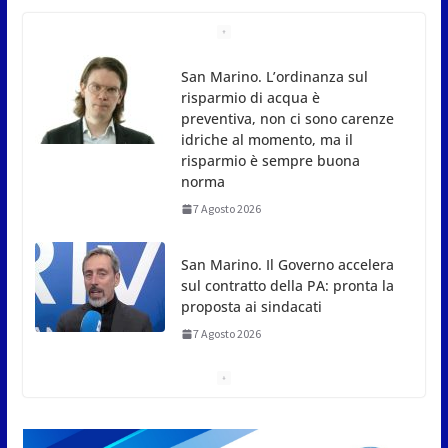
San Marino. Il Governo accelera
sul contratto della PA: pronta la
proposta ai sindacati
7 Agosto 2026
San Marino. A settant’anni dal
rogo di Marcinelle: la memoria
delle vittime e la lezione della
storia per la tutela del lavoro
7 Agosto 2026
Taranto 2026, la delegazione sammarinese ricevuta
dai Capitani Reggenti.Valentina Venerucci e Jacopo
Frisoni i due portabandiera
7 Agosto 2026