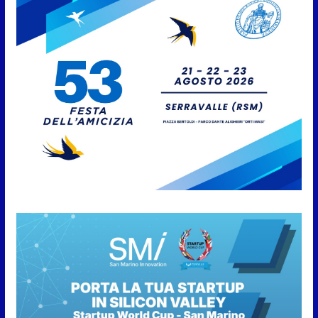
L’Associazione Frontalieri Italia
San Marino incontra
l’Ambasciatore Colaceci per un
confronto su diritti e
discriminazioni a scapito dei
lavoratori
7 Agosto 2026
San Marino. L’ordinanza sul
risparmio di acqua è
preventiva, non ci sono carenze
idriche al momento, ma il
risparmio è sempre buona
norma
7 Agosto 2026