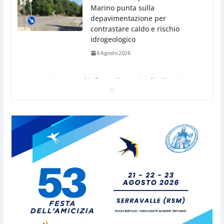
San Marino. USL: l’inferno di
Marcinelle diventi monito e
memoria collettiva
6 Agosto 2026
San Marino. Sindacati: PdL famiglia, alla prima
sessione consiliare utile deve essere approvato
6 Agosto 2026
Protezione Civile San Marino.
Incendi boschivi: attivazione
della fase preliminare di
preallarme, dal 3 al 9 agosto
6 Agosto 2026
“San Marino Antiqua –
Leggende e storie del Titano”: