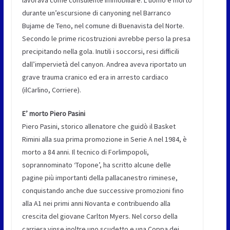
lavorava come consulente immobiliare. L’uomo è morto
durante un’escursione di canyoning nel Barranco
Bujame de Teno, nel comune di Buenavista del Norte.
Secondo le prime ricostruzioni avrebbe perso la presa
precipitando nella gola. Inutili i soccorsi, resi difficili
dall’impervietà del canyon. Andrea aveva riportato un
grave trauma cranico ed era in arresto cardiaco
(ilCarlino, Corriere).
E’ morto Piero Pasini
Piero Pasini, storico allenatore che guidò il Basket
Rimini alla sua prima promozione in Serie A nel 1984, è
morto a 84 anni. Il tecnico di Forlimpopoli,
soprannominato ‘Topone’, ha scritto alcune delle
pagine più importanti della pallacanestro riminese,
conquistando anche due successive promozioni fino
alla A1 nei primi anni Novanta e contribuendo alla
crescita del giovane Carlton Myers. Nel corso della
carriera vinse inoltre uno scudetto e una Coppa dei