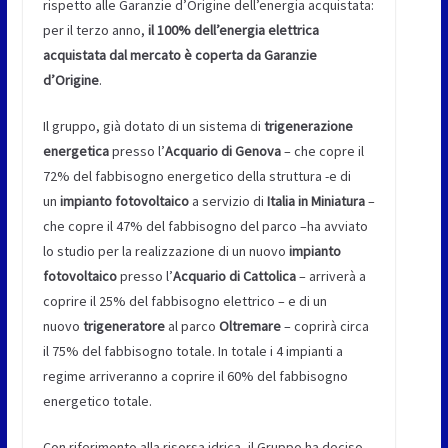
rispetto alle Garanzie d’Origine dell’energia acquistata:
per il terzo anno,
il 100% dell’energia elettrica
acquistata dal mercato è coperta da Garanzie
d’Origine
.
Il gruppo, già dotato di un sistema di
trigenerazione
energetica
presso l’
Acquario di Genova
– che copre il
72% del fabbisogno energetico della struttura -e di
un
impianto fotovoltaico
a servizio di
Italia in Miniatura
–
che copre il 47% del fabbisogno del parco –ha avviato
lo studio per la realizzazione di un nuovo
impianto
fotovoltaico
presso l’
Acquario di Cattolica
– arriverà a
coprire il 25% del fabbisogno elettrico – e di un
nuovo
trigeneratore
al parco
Oltremare
– coprirà circa
il 75% del fabbisogno totale. In totale i 4 impianti a
regime arriveranno a coprire il 60% del fabbisogno
energetico totale.
Con riferimento alla risorsa idrica, il Gruppo ha deciso