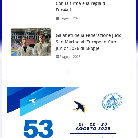
8 Agosto 2026
L’arte perde uno dei suoi
maestri: si è spento a 91 anni il
grande scultore Marcello
Sgattoni
8 Agosto 2026
A Oltremare 2.0 a Riccione in migliaia per
incontrare i DinsiemE
8 Agosto 2026
San Marino Academy.
Femminile: quattro Primavera
aggregate alla Prima Squadra
8 Agosto 2026
San Marino. “Cena Tramonto &