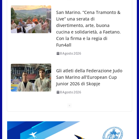
Gli atleti della Federazione Judo
San Marino all’European Cup
Junior 2026 di Skopje
8 Agosto 2026
L’arte perde uno dei suoi maestri: si è spento a 91
anni il grande scultore Marcello Sgattoni
8 Agosto 2026
A Oltremare 2.0 a Riccione in migliaia per
incontrare i DinsiemE
8 Agosto 2026
San Marino Academy.
Femminile: quattro Primavera
aggregate alla Prima Squadra
8 Agosto 2026