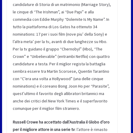
candidature di Storia di un matrimonio (Marriage Story),
le cinque di “The Irishman”, ai “Due Papi” e alla
commedia con Eddie Murphy “Dolemite Is My Name”. In
tutto la piattaforma di Los Gatos ha ottenuto 34
nominations: 17 per i suoi film (nove piu’ della Sony) e
l’altra meta’ per la tv, avanti di due lunghezze su Hbo.
Per la tv guidano il gruppo “Chernobyl” (Hbo), “The
Crown” e “Unbelievable” (entrambi Netflix) con quattro
candidature a testa. Per il miglior regista la battaglia
sembra essere tra Martin Scorsese, Quentin Tarantino
con “C’era una volta a Hollywood” (una delle cinque
nominations) e il coreano Bong Joon Ho per “Parasite”,
quest’ultimo il favorito degli allibratori britannici ma
anche dei critici del New York Times e il superfavorito
comunque per il miglior film straniero.
Russell Crowe ha accettato dall’Australia il Globo d’oro
per il migliore attore in una serie tv
: l’attore è rimasto