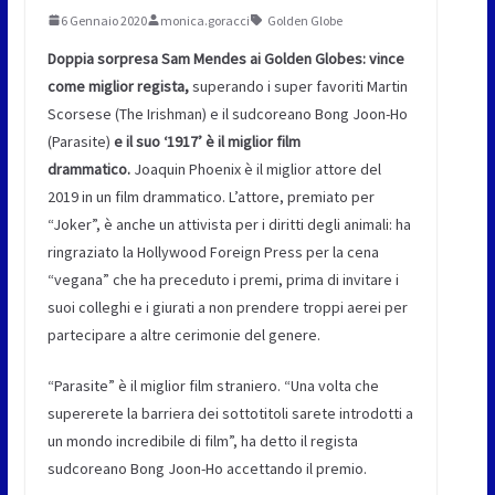
6 Gennaio 2020
monica.goracci
Golden Globe
Doppia sorpresa Sam Mendes ai Golden Globes: vince
come miglior regista,
superando i super favoriti Martin
Scorsese (The Irishman) e il sudcoreano Bong Joon-Ho
(Parasite)
e il suo ‘1917’ è il miglior film
drammatico.
Joaquin Phoenix è il miglior attore del
2019 in un film drammatico. L’attore, premiato per
“Joker”, è anche un attivista per i diritti degli animali: ha
ringraziato la Hollywood Foreign Press per la cena
“vegana” che ha preceduto i premi, prima di invitare i
suoi colleghi e i giurati a non prendere troppi aerei per
partecipare a altre cerimonie del genere.
“Parasite” è il miglior film straniero. “Una volta che
supererete la barriera dei sottotitoli sarete introdotti a
un mondo incredibile di film”, ha detto il regista
sudcoreano Bong Joon-Ho accettando il premio.