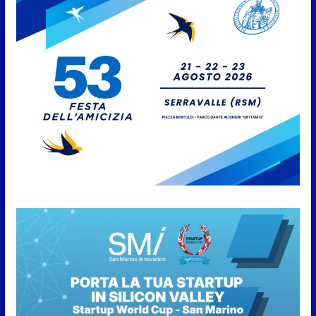
8 Agosto 2026
San Marino. “Cena Tramonto &
Live” una serata di
divertimento, arte, buona
cucina e solidarietà, a Faetano.
Con la firma e la regia di
Fun4all
8 Agosto 2026