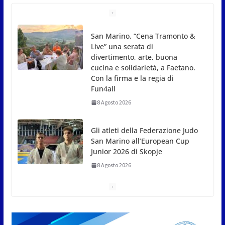
Gli atleti della Federazione Judo
San Marino all’European Cup
Junior 2026 di Skopje
8 Agosto 2026
L’arte perde uno dei suoi maestri: si è spento a 91
anni il grande scultore Marcello Sgattoni
8 Agosto 2026
A Oltremare 2.0 a Riccione in migliaia per
incontrare i DinsiemE
8 Agosto 2026
San Marino Academy.
Femminile: quattro Primavera
aggregate alla Prima Squadra