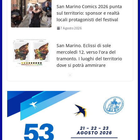
7 Agosto 2026
San Marino. Eclissi di sole
mercoledì 12, verso l’ora del
tramonto. I luoghi del territorio
dove si potrà ammirare
7 Agosto 2026
San Marino, stop agli
abbruciamenti di residui
agricoli e vegetali fino al 15
settembre. Previste multe
salate
7 Agosto 2026
Caccuri celebra Roberto Sergio:
cittadinanza onoraria, chiavi
della città e premio alla carriera
7 Agosto 2026