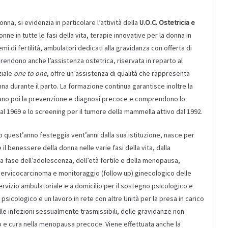
donna, si evidenzia in particolare l’attività della
U.O.C.
Ostetricia
e
nne in tutte le fasi della vita, terapie innovative per la donna in
 di fertilità, ambulatori dedicati alla gravidanza con offerta di
prendono anche l’assistenza ostetrica, riservata in reparto al
ziale
one to one
, offre un’assistenza di qualità che rappresenta
a durante il parto. La formazione continua garantisce inoltre la
uardano poi la prevenzione e diagnosi precoce e comprendono lo
dal 1969 e lo screening per il tumore della mammella attivo dal 1992.
 quest’anno festeggia vent’anni dalla sua istituzione, nasce per
il benessere della donna nelle varie fasi della vita, dalla
a fase dell’adolescenza, dell’età fertile e della menopausa,
l cervicocarcinoma e monitoraggio (follow up) ginecologico delle
servizio ambulatoriale e a domicilio per il sostegno psicologico e
 psicologico e un lavoro in rete con altre Unità per la presa in carico
le infezioni sessualmente trasmissibili, delle gravidanze non
no e cura nella menopausa precoce. Viene effettuata anche la