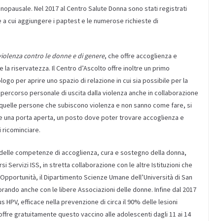
opausale. Nel 2017 al Centro Salute Donna sono stati registrati
te a cui aggiungere i paptest e le numerose richieste di
violenza contro le donne e di genere
, che offre accoglienza e
 la riservatezza. Il Centro d’Ascolto offre inoltre un primo
ogo per aprire uno spazio di relazione in cui sia possibile per la
n percorso personale di uscita dalla violenza anche in collaborazione
tutte quelle persone che subiscono violenza e non sanno come fare, si
 una porta aperta, un posto dove poter trovare accoglienza e
i ricominciare.
ne delle competenze di accoglienza, cura e sostegno della donna,
si Servizi ISS, in stretta collaborazione con le altre Istituzioni che
Opportunità, il Dipartimento Scienze Umane dell’Università di San
borando anche con le libere Associazioni delle donne. Infine dal 2017
s HPV, efficace nella prevenzione di circa il 90% delle lesioni
 offre gratuitamente questo vaccino alle adolescenti dagli 11 ai 14