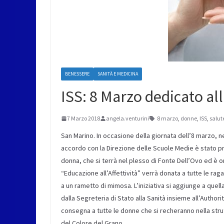
BENESSERE
SANITÀ E MEDICINA
ISS: 8 Marzo dedicato al
7 Marzo 2018
angela.venturini
8 marzo
,
donne
,
ISS
,
salut
San Marino. In occasione della giornata dell’8 marzo, nel
accordo con la Direzione delle Scuole Medie è stato pr
donna, che si terrà nel plesso di Fonte Dell’Ovo ed è o
“Educazione all’Affettività” verrà donata a tutte le ra
a un rametto di mimosa. L’iniziativa si aggiunge a quel
dalla Segreteria di Stato alla Sanità insieme all’Autho
consegna a tutte le donne che si recheranno nella stru
del Colore del Grano.