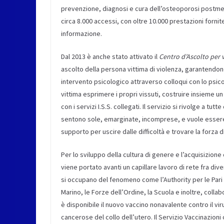
prevenzione, diagnosi e cura dell’osteoporosi postmen
circa 8.000 accessi, con oltre 10.000 prestazioni forni
informazione.
Dal 2013 è anche stato attivato il
Centro d’Ascolto per 
ascolto della persona vittima di violenza, garantendone
intervento psicologico attraverso colloqui con lo psicol
vittima esprimere i propri vissuti, costruire insieme u
con i servizi I.S.S. collegati. Il servizio si rivolge a 
sentono sole, emarginate, incomprese, e vuole essere
supporto per uscire dalle difficoltà e trovare la forza d
Per lo sviluppo della cultura di genere e l’acquisizio
viene portato avanti un capillare lavoro di rete fra diver
si occupano del fenomeno come l’Authority per le Pari 
Marino, le Forze dell’Ordine, la Scuola e inoltre, colla
è disponibile il nuovo vaccino nonavalente contro il viru
cancerose del collo dell’utero. Il Servizio Vaccinazioni