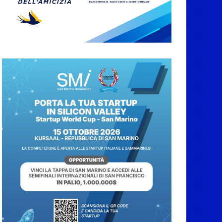
Taranto 2026, la
delegazione
sammarinese ricevuta
dai Capitani
Reggenti.Valentina
Venerucci e Jacopo
Frisoni i due
portabandiera
7 Agosto 2026
L’Associazione
Frontalieri Italia San
Marino incontra
l’Ambasciatore
Colaceci per un
confronto su diritti e
discriminazioni a
scapito dei lavoratori