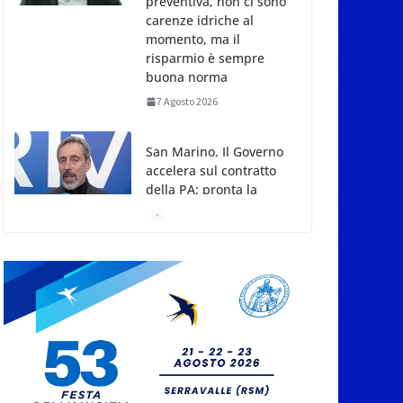
preventiva, non ci sono
carenze idriche al
momento, ma il
risparmio è sempre
buona norma
7 Agosto 2026
San Marino. Il Governo
accelera sul contratto
della PA: pronta la
proposta ai sindacati
7 Agosto 2026
San Marino. A
settant’anni dal rogo di
Marcinelle: la memoria
delle vittime e la
lezione della storia per
la tutela del lavoro
7 Agosto 2026