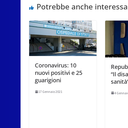
Potrebbe anche interessa
Coronavirus: 10
Repubb
nuovi positivi e 25
“Il dis
guarigioni
sanità
17 Gennaio 2021
4 Gennai