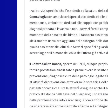
Tra i servizi specifici che l’ISS dedica alla salute della 
Ginecologia
con ambulatori specialistici dedicati alle do
menopausa, ambulatori dedicati alle coppie con problemi
diagnosi prenatale invasiva e non. I servizi forniti com
momento della nascita del bimbo. Il rapporto assisten
sicuramente un valore aggiunto nel sostegno della donn
qualità assistenziale. Altri due Servizi specifici rig
screening per il tumore del collo dell’utero già attivo 
Il
Centro Salute Donna,
aperto nel 1998, dunque proprio
fornire prestazioni finalizzate a promuovere la salute e 
prevenzione, diagnosi e cura delle patologie legate all
all’attività di prevenzione attraverso lo screening de
pazienti oncologiche. Tra le attività eseguite anche il 
pratico alla donna nella fase del puerperio; il sostegno
delle problematiche adolescenziali; la prevenzione del
desiderate in età adolescenziale e fertile e il sosteg