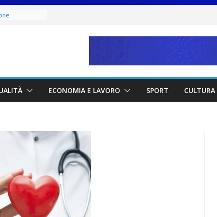
ione
 Capitani
ucci e Jacopo
ra
 Italia San
iatore Colaceci
i e
dei lavoratori
UALITÀ
ECONOMIA E LAVORO
SPORT
CULTURA 
l risparmio di
ci sono
to, ma il
na norma
celera sul
 la proposta ai
 dal rogo di
le vittime e la
 tutela del