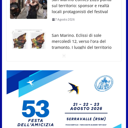
San Marino. Eclissi di sole
mercoledì 12, verso l’ora del
tramonto. I luoghi del territorio
dove si potrà ammirare
7 Agosto 2026
San Marino, stop agli
abbruciamenti di residui
agricoli e vegetali fino al 15
settembre. Previste multe
salate
7 Agosto 2026
Caccuri celebra Roberto Sergio:
cittadinanza onoraria, chiavi
della città e premio alla carriera
7 Agosto 2026