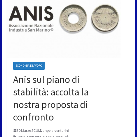
ECONOMIA E LAVORO
Anis sul piano di
stabilità: accolta la
nostra proposta di
confronto
30 Marzo 2018
angela.venturini
Anis
,
confronto
,
piano di stabilità