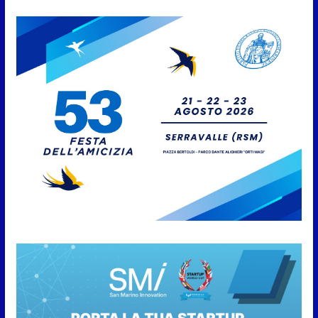
8 Agosto 2026
San Marino Academy.
Femminile: quattro Primavera
aggregate alla Prima Squadra
8 Agosto 2026
San Marino. “Cena Tramonto &
Live” una serata di
divertimento, arte, buona
cucina e solidarietà, a Faetano.
Con la firma e la regia di
Fun4all
8 Agosto 2026