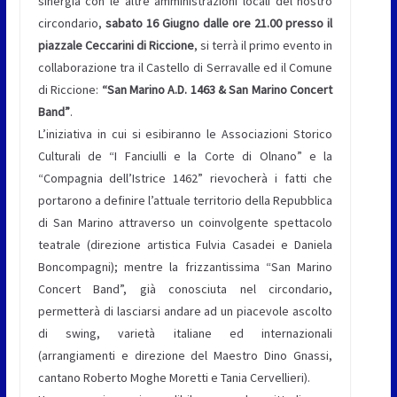
sinergia con le altre amministrazioni locali del nostro
circondario,
sabato 16 Giugno dalle ore 21.00 presso il
piazzale Ceccarini di Riccione
, si terrà il primo evento in
collaborazione tra il Castello di Serravalle ed il Comune
di Riccione:
“San Marino A.D. 1463 & San Marino Concert
Band”
.
L’iniziativa in cui si esibiranno le Associazioni Storico
Culturali de “I Fanciulli e la Corte di Olnano” e la
“Compagnia dell’Istrice 1462” rievocherà i fatti che
portarono a definire l’attuale territorio della Repubblica
di San Marino attraverso un coinvolgente spettacolo
teatrale (direzione artistica Fulvia Casadei e Daniela
Boncompagni); mentre la frizzantissima “San Marino
Concert Band”, già conosciuta nel circondario,
permetterà di lasciarsi andare ad un piacevole ascolto
di swing, varietà italiane ed internazionali
(arrangiamenti e direzione del Maestro Dino Gnassi,
cantano Roberto Moghe Moretti e Tania Cervellieri).