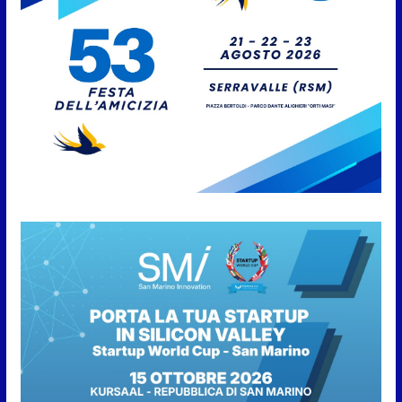
aggregate alla Prima Squadra
8 Agosto 2026
San Marino. “Cena Tramonto &
Live” una serata di
divertimento, arte, buona
cucina e solidarietà, a Faetano.
Con la firma e la regia di
Fun4all
8 Agosto 2026