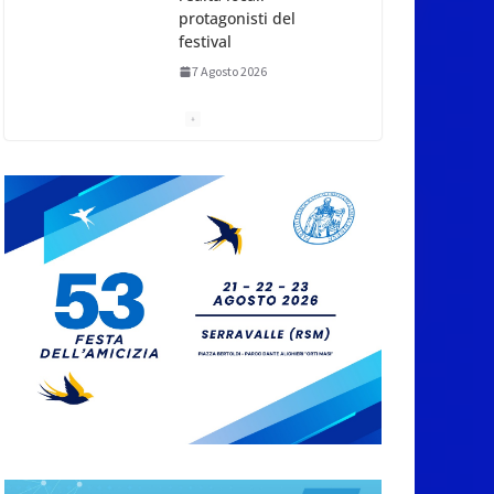
protagonisti del
festival
7 Agosto 2026
San Marino. Eclissi di
sole mercoledì 12,
verso l’ora del
tramonto. I luoghi del
territorio dove si potrà
ammirare
7 Agosto 2026
San Marino, stop agli
abbruciamenti di
residui agricoli e
vegetali fino al 15
settembre. Previste
multe salate
7 Agosto 2026