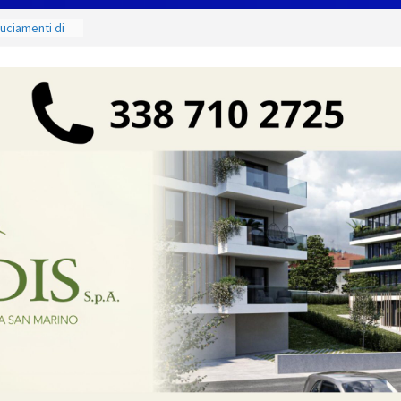
ruciamenti di
fino al 15
e salate
ergio:
vi della città e
 partnership
unta sul
à locali
e mercoledì 12,
 luoghi del
ammirare