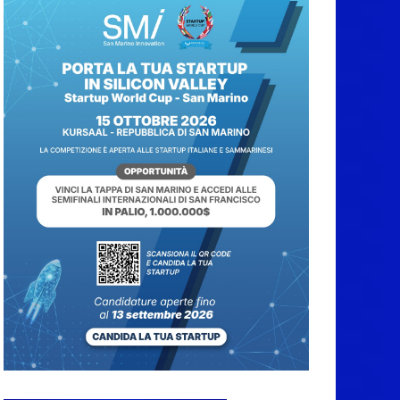
Caccuri celebra
Roberto Sergio:
cittadinanza onoraria,
chiavi della città e
premio alla carriera
7 Agosto 2026