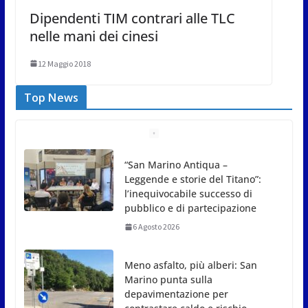
Dipendenti TIM contrari alle TLC
nelle mani dei cinesi
12 Maggio 2018
Top News
Meno asfalto, più alberi: San
Marino punta sulla
depavimentazione per
contrastare caldo e rischio
idrogeologico
6 Agosto 2026
San Marino. USL: l’inferno di Marcinelle diventi
monito e memoria collettiva