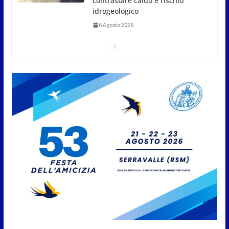
6 Agosto 2026
San Marino. Sindacati: PdL famiglia, alla prima
sessione consiliare utile deve essere approvato
6 Agosto 2026
Protezione Civile San Marino.
Incendi boschivi: attivazione
della fase preliminare di
preallarme, dal 3 al 9 agosto
6 Agosto 2026
“San Marino Antiqua –
Leggende e storie del Titano”:
l’inequivocabile successo di
pubblico e di partecipazione
6 Agosto 2026