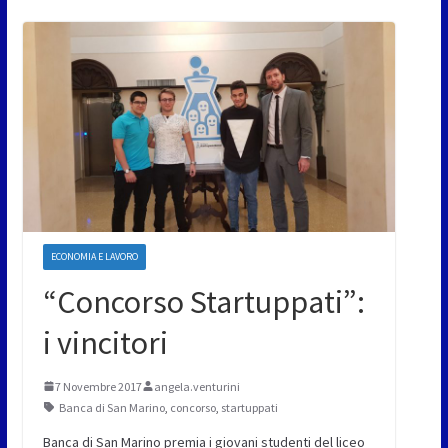
ECONOMIA E LAVORO
“Concorso Startuppati”:
i vincitori
7 Novembre 2017
angela.venturini
Banca di San Marino
,
concorso
,
startuppati
Banca di San Marino premia i giovani studenti del liceo