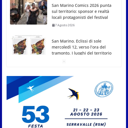
San Marino. Eclissi di sole
mercoledì 12, verso l’ora del
tramonto. I luoghi del territorio
dove si potrà ammirare
7 Agosto 2026
San Marino, stop agli
abbruciamenti di residui
agricoli e vegetali fino al 15
settembre. Previste multe
salate
7 Agosto 2026
Caccuri celebra Roberto Sergio:
cittadinanza onoraria, chiavi
della città e premio alla carriera
7 Agosto 2026