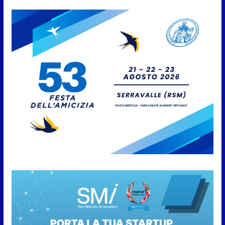
San Marino Academy.
Femminile: quattro Primavera
aggregate alla Prima Squadra
8 Agosto 2026
San Marino. “Cena Tramonto &
Live” una serata di
divertimento, arte, buona
cucina e solidarietà, a Faetano.
Con la firma e la regia di
Fun4all
8 Agosto 2026