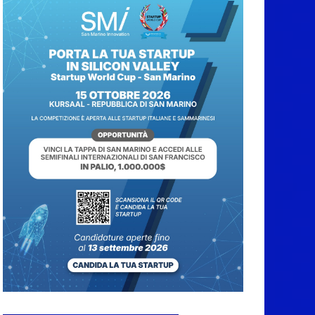
Caccuri celebra
Roberto Sergio:
cittadinanza onoraria,
chiavi della città e
premio alla carriera
7 Agosto 2026