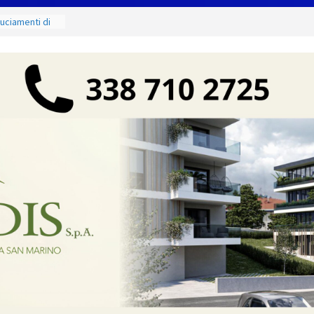
e mercoledì 12,
 luoghi del
ammirare
ruciamenti di
fino al 15
e salate
ergio:
vi della città e
 partnership
unta sul
à locali