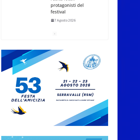
protagonisti del
festival
7 Agosto 2026
San Marino. Eclissi di
sole mercoledì 12,
verso l’ora del
tramonto. I luoghi del
territorio dove si potrà
ammirare
7 Agosto 2026
San Marino, stop agli
abbruciamenti di
residui agricoli e
vegetali fino al 15
settembre. Previste
multe salate
7 Agosto 2026