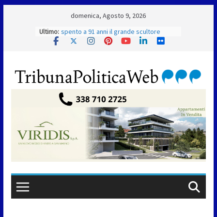
Skip
domenica, Agosto 9, 2026
to
Ultimo:
L’arte perde uno dei suoi maestri: si è
content
spento a 91 anni il grande scultore
Marcello Sgattoni
A Oltremare 2.0 a Riccione in migliaia
per incontrare i DinsiemE
San Marino Academy. Femminile:
quattro Primavera aggregate alla Prima
Squadra
San Marino. “Cena Tramonto & Live” una
serata di divertimento, arte, buona
cucina e solidarietà, a Faetano. Con la
firma e la regia di Fun4all
Gli atleti della Federazione Judo San
Marino all’European Cup Junior 2026 di
Skopje