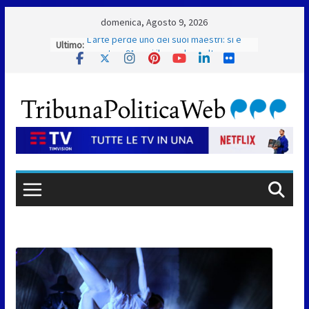
Skip
domenica, Agosto 9, 2026
to
Ultimo:
L’arte perde uno dei suoi maestri: si è
content
spento a 91 anni il grande scultore
Marcello Sgattoni
A Oltremare 2.0 a Riccione in migliaia
per incontrare i DinsiemE
San Marino Academy. Femminile:
quattro Primavera aggregate alla Prima
Squadra
San Marino. “Cena Tramonto & Live” una
serata di divertimento, arte, buona
cucina e solidarietà, a Faetano. Con la
firma e la regia di Fun4all
Gli atleti della Federazione Judo San
Marino all’European Cup Junior 2026 di
Skopje