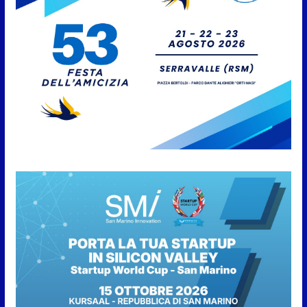
L’Associazione Frontalieri Italia
San Marino incontra
l’Ambasciatore Colaceci per un
confronto su diritti e
discriminazioni a scapito dei
lavoratori
7 Agosto 2026
San Marino. L’ordinanza sul
risparmio di acqua è
preventiva, non ci sono carenze
idriche al momento, ma il
risparmio è sempre buona
norma
7 Agosto 2026