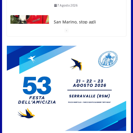
7 Agosto 2026
San Marino, stop agli
abbruciamenti di residui
agricoli e vegetali fino al 15
settembre. Previste multe
salate
7 Agosto 2026
Caccuri celebra Roberto Sergio:
cittadinanza onoraria, chiavi
della città e premio alla carriera
7 Agosto 2026
Anche la FSGC nella nuova
partnership tra FIFA+ e DAZN
7 Agosto 2026