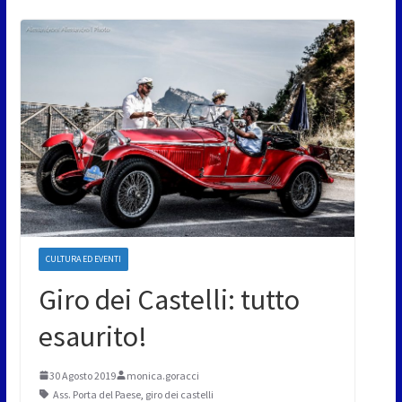
CULTURA ED EVENTI
Giro dei Castelli: tutto
esaurito!
30 Agosto 2019
monica.goracci
Ass. Porta del Paese
,
giro dei castelli