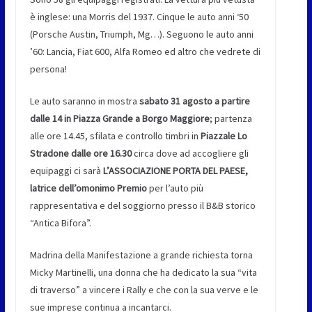
è inglese: una Morris del 1937. Cinque le auto anni ‘50
(Porsche Austin, Triumph, Mg…). Seguono le auto anni
’60: Lancia, Fiat 600, Alfa Romeo ed altro che vedrete di
persona!
Le auto saranno in mostra
sabato 31 agosto
a partire
dalle 14 in Piazza Grande a Borgo Maggiore
; partenza
alle ore 14.45, sfilata e controllo timbri in
Piazzale Lo
Stradone dalle ore 16.30
circa dove ad accogliere gli
equipaggi ci sarà
L’ASSOCIAZIONE PORTA DEL PAESE,
latrice dell’omonimo Premio
per l’auto più
rappresentativa e del soggiorno presso il B&B storico
“Antica Bifora”.
Madrina della Manifestazione a grande richiesta torna
Micky Martinelli, una donna che ha dedicato la sua “vita
di traverso” a vincere i Rally e che con la sua verve e le
sue imprese continua a incantarci.