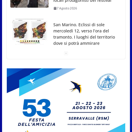
San Marino. Eclissi di sole
mercoledì 12, verso l’ora del
tramonto. I luoghi del territorio
dove si potrà ammirare
7 Agosto 2026
San Marino, stop agli abbruciamenti di residui
agricoli e vegetali fino al 15 settembre. Previste
multe salate
7 Agosto 2026
Caccuri celebra Roberto Sergio:
cittadinanza onoraria, chiavi
della città e premio alla carriera
7 Agosto 2026
Anche la FSGC nella nuova
partnership tra FIFA+ e DAZN