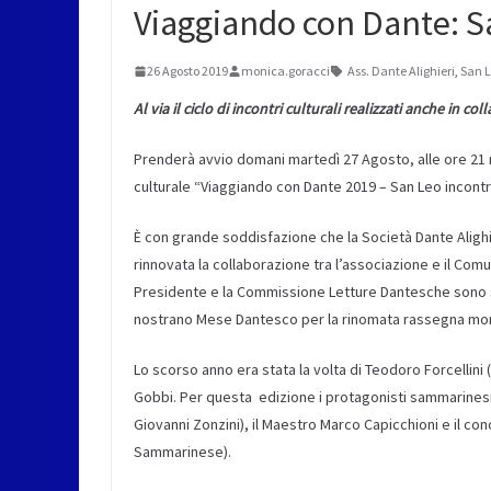
Viaggiando con Dante: S
26 Agosto 2019
monica.goracci
Ass. Dante Alighieri
,
San L
Al via il ciclo di incontri culturali realizzati anche in c
Prenderà avvio domani martedì 27 Agosto, alle ore 21 
culturale “Viaggiando con Dante 2019 – San Leo incontr
È con grande soddisfazione che la Società Dante Alighi
rinnovata la collaborazione tra l’associazione e il Comu
Presidente e la Commissione Letture Dantesche sono st
nostrano Mese Dantesco per la rinomata rassegna mon
Lo scorso anno era stata la volta di Teodoro Forcellini (
Gobbi. Per questa edizione i protagonisti sammarinesi s
Giovanni Zonzini), il Maestro Marco Capicchioni e il conce
Sammarinese).