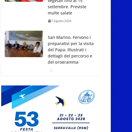
dettagli del percorso e
del programma
7 Agosto 2026
San Marino Talent
Cup: la seconda
edizione del torneo al
via il 18 agosto
7 Agosto 2026
Conference League:
Prandelli illude, poi il
Drita esce alla distanza
7 Agosto 2026
San Marino. Eclissi di
sole mercoledì 12,
verso l’ora del
tramonto. I luoghi del