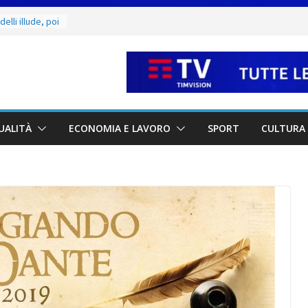
a seconda
 il 18 agosto
lli illude, poi
e mercoledì 12,
I luoghi del
ammirare
ruciamenti di
UALITÀ
ECONOMIA E LAVORO
SPORT
CULTURA 
 fino al 15
e salate
parativi per la
 dettagli del
ma