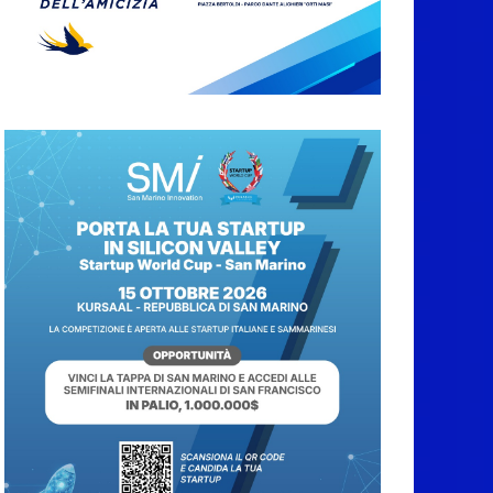
territorio dove si potrà
ammirare
7 Agosto 2026
San Marino, stop agli
abbruciamenti di
residui agricoli e
vegetali fino al 15
settembre. Previste
multe salate
7 Agosto 2026