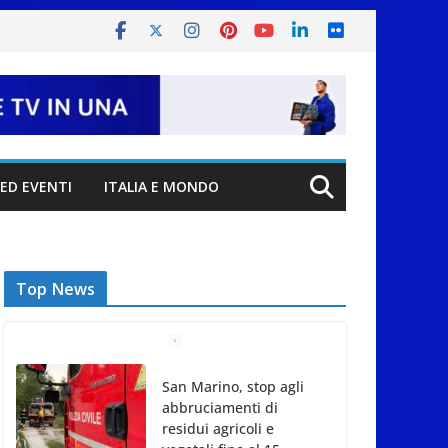
ED EVENTI
ITALIA E MONDO
Top News
San Marino. Fervono i
preparativi per la visita
del Papa. Illustrati i