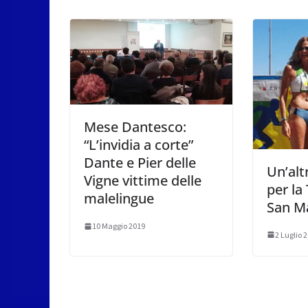
Mese Dantesco:
“L’invidia a corte”
Dante e Pier delle
Un’alt
Vigne vittime delle
per la
malelingue
San M
10 Maggio 2019
2 Luglio 