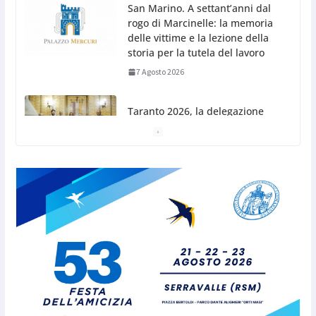
San Marino. A settant’anni dal
rogo di Marcinelle: la memoria
delle vittime e la lezione della
storia per la tutela del lavoro
7 Agosto 2026
Taranto 2026, la delegazione
sammarinese ricevuta dai
Capitani Reggenti.Valentina
Venerucci e Jacopo Frisoni i due
portabandiera
7 Agosto 2026
L’Associazione Frontalieri Italia San Marino
incontra l’Ambasciatore Colaceci per un confronto
su diritti e discriminazioni a scapito dei lavoratori
7 Agosto 2026