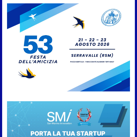
approvato
6 Agosto 2026
Protezione Civile San Marino.
Incendi boschivi: attivazione
della fase preliminare di
preallarme, dal 3 al 9 agosto
6 Agosto 2026
“San Marino Antiqua –
Leggende e storie del Titano”:
l’inequivocabile successo di
pubblico e di partecipazione
6 Agosto 2026