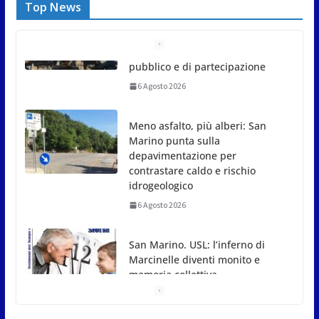
Top News
Meno asfalto, più alberi: San
Marino punta sulla
depavimentazione per
contrastare caldo e rischio
idrogeologico
6 Agosto 2026
San Marino. USL: l’inferno di
Marcinelle diventi monito e
memoria collettiva
6 Agosto 2026
San Marino. Sindacati: PdL
famiglia, alla prima sessione
consiliare utile deve essere