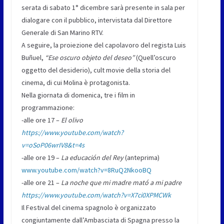
serata di sabato 1° dicembre sarà presente in sala per
dialogare con il pubblico, intervistata dal Direttore
Generale di San Marino RTV.
A seguire, la proiezione del capolavoro del regista Luis
Buñuel,
“Ese oscuro objeto del deseo”
(Quell’oscuro
oggetto del desiderio), cult movie della storia del
cinema, di cui Molina è protagonista.
Nella giornata di domenica, tre i film in
programmazione:
-alle ore 17 –
El olivo
https://www.youtube.com/watch?
v=oSoP06wrIV8&t=4s
-alle ore 19 –
La educación del Rey
(anteprima)
www.youtube.com/watch?v=8RuQ2NkooBQ
-alle ore 21 –
La noche que mi madre mató a mi padre
https://www.youtube.com/watch?v=X7ci0XPMCWk
Il Festival del cinema spagnolo è organizzato
congiuntamente dall’Ambasciata di Spagna presso la