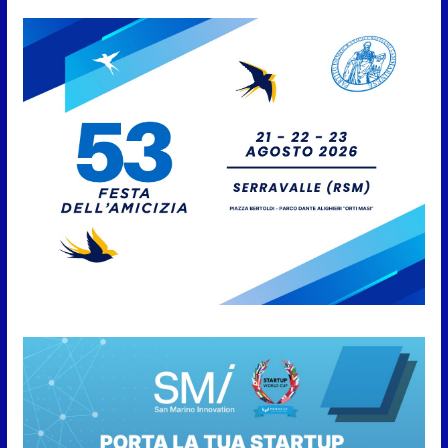
Venerucci e Jacopo Frisoni i due
portabandiera
7 Agosto 2026
L’Associazione Frontalieri Italia
San Marino incontra
l’Ambasciatore Colaceci per un
confronto su diritti e
discriminazioni a scapito dei
lavoratori
7 Agosto 2026
San Marino. L’ordinanza sul
risparmio di acqua è
preventiva, non ci sono carenze
idriche al momento, ma il
risparmio è sempre buona
norma
7 Agosto 2026