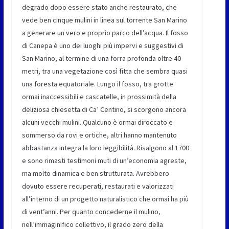
degrado dopo essere stato anche restaurato, che
vede ben cinque mulini in linea sul torrente San Marino
a generare un vero e proprio parco dell’acqua. Il fosso
di Canepa è uno dei luoghi più impervi e suggestivi di
San Marino, al termine di una forra profonda oltre 40
metri, tra una vegetazione così fitta che sembra quasi
una foresta equatoriale. Lungo il fosso, tra grotte
ormai inaccessibili e cascatelle, in prossimità della
deliziosa chiesetta di Ca’ Centino, si scorgono ancora
alcuni vecchi mulini. Qualcuno è ormai diroccato e
sommerso da rovi e ortiche, altri hanno mantenuto
abbastanza integra la loro leggibilità. Risalgono al 1700
e sono rimasti testimoni muti di un’economia agreste,
ma molto dinamica e ben strutturata. Avrebbero
dovuto essere recuperati, restaurati e valorizzati
all’interno di un progetto naturalistico che ormai ha più
di vent’anni. Per quanto concederne il mulino,
nell’immaginifico collettivo, il grado zero della