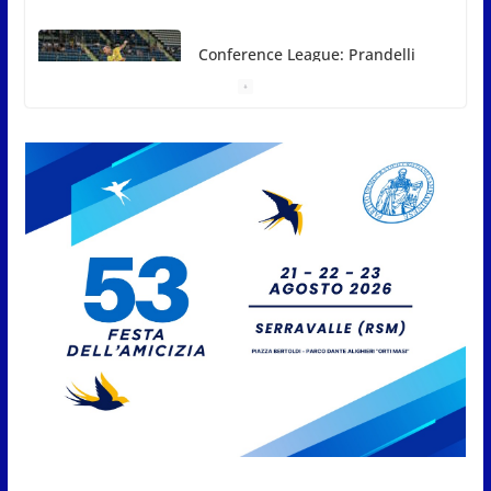
Conference League: Prandelli
illude, poi il Drita esce alla
distanza
7 Agosto 2026
San Marino. Eclissi di sole
mercoledì 12, verso l’ora del
tramonto. I luoghi del territorio
dove si potrà ammirare
7 Agosto 2026
San Marino, stop agli
abbruciamenti di residui
agricoli e vegetali fino al 15
settembre. Previste multe
salate
7 Agosto 2026