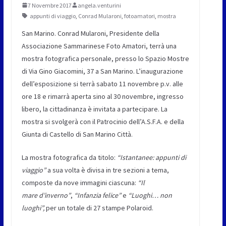
7 Novembre 2017
angela.venturini
appunti di viaggio
,
Conrad Mularoni
,
fotoamatori
,
mostra
San Marino. Conrad Mularoni, Presidente della
Associazione Sammarinese Foto Amatori, terrà una
mostra fotografica personale, presso lo Spazio Mostre
di Via Gino Giacomini, 37 a San Marino. L’inaugurazione
dell’esposizione si terrà sabato 11 novembre p.v. alle
ore 18 e rimarrà aperta sino al 30 novembre, ingresso
libero, la cittadinanza è invitata a partecipare. La
mostra si svolgerà con il Patrocinio dell’A.S.F.A. e della
Giunta di Castello di San Marino Città.
La mostra fotografica da titolo:
“Istantanee: appunti di
viaggio”
a sua volta è divisa in tre sezioni a tema,
composte da nove immagini ciascuna:
“Il
mare
d’inverno”
,
“Infanzia felice”
e
“Luoghi… non
luoghi”,
per un totale di 27 stampe Polaroid.