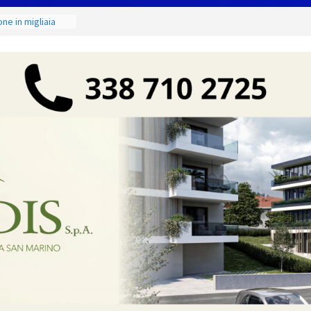
ne in migliaia
mE
emminile:
egate alla Prima
onto & Live” una
 arte, buona
Faetano. Con la
ll
zione Judo San
 Junior 2026 di
i maestri: si è
nde scultore