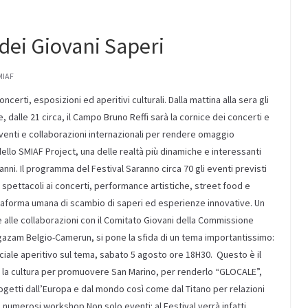
 dei Giovani Saperi
MIAF
certi, esposizioni ed aperitivi culturali. Dalla mattina alla sera gli
, dalle 21 circa, il Campo Bruno Reffi sarà la cornice dei concerti e
eventi e collaborazioni internazionali per rendere omaggio
dello SMIAF Project, una delle realtà più dinamiche e interessanti
anni. Il programma del Festival Saranno circa 70 gli eventi previsti
i spettacoli ai concerti, performance artistiche, street food e
ttaforma umana di scambio di saperi ed esperienze innovative. Un
 alle collaborazioni con il Comitato Giovani della Commissione
zam Belgio-Camerun, si pone la sfida di un tema importantissimo:
iale aperitivo sul tema, sabato 5 agosto ore 18H30. Questo è il
e la cultura per promuovere San Marino, per renderlo “GLOCALE”,
 progetti dall’Europa e dal mondo così come dal Titano per relazioni
i numerosi workshop Non solo eventi: al Festival verrà infatti