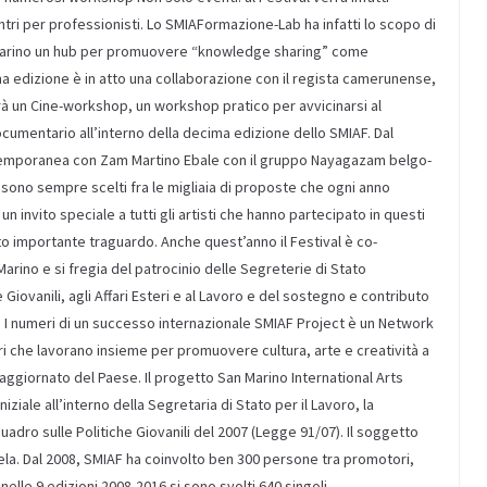
tri per professionisti. Lo SMIAFormazione-Lab ha infatti lo scopo di
n Marino un hub per promuovere “knowledge sharing” come
ma edizione è in atto una collaborazione con il regista camerunense,
rà un Cine-workshop, un workshop pratico per avvicinarsi al
cumentario all’interno della decima edizione dello SMIAF. Dal
ntemporanea con Zam Martino Ebale con il gruppo Nayagazam belgo-
 sono sempre scelti fra le migliaia di proposte che ogni anno
 invito speciale a tutti gli artisti che hanno partecipato in questi
to importante traguardo. Anche quest’anno il Festival è co-
Marino e si fregia del patrocinio delle Segreterie di Stato
he Giovanili, agli Affari Esteri e al Lavoro e del sostegno e contributo
o. I numeri di un successo internazionale SMIAF Project è un Network
ari che lavorano insieme per promuovere cultura, arte e creatività a
aggiornato del Paese. Il progetto San Marino International Arts
niziale all’interno della Segretaria di Stato per il Lavoro, la
uadro sulle Politiche Giovanili del 2007 (Legge 91/07). Il soggetto
ela. Dal 2008, SMIAF ha coinvolto ben 300 persone tra promotori,
elle 9 edizioni 2008-2016 si sono svolti 640 singoli