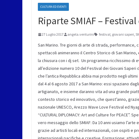
CULTURA ED EVENTI
Riparte SMIAF – Festival
27 Luglio 2017
angela.venturini
festival
,
giovani saperi
,
S
San Marino. Tre giorni di arte di strada, performance, con
spettacoli animeranno il Centro Storico di San Marino, e
la chiusura con i dj set. Un programma ricchissimo di 
all’edizione numero 10 del Festival dei Giovani Saperi 
che l’antica Repubblica abbia mai prodotto negli ultimi 
dal 4 al 6 agosto 2017 a San Marino: essi spaziano dagl
artigianato, e insieme daranno vita ad una grande pia
contesto storico ed innovativo, che quest’anno, grazie
nazionale UNESCO, Arezzo Wave Love Festival ed Nyaga
“CULTURAL DIPLOMACY: Art and Culture for PEACE”. Spec
vero messaggio dello SMIAF: Da 10 anni usiamo l’arte 
grazie ad artisti locali ed internazionali, con ospiti e
internazionali pacifiche e creative. Formazione: attivat