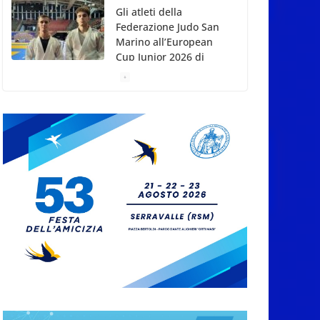
Gli atleti della
Federazione Judo San
Marino all’European
Cup Junior 2026 di
Skopje
8 Agosto 2026
L’arte perde uno dei
suoi maestri: si è
spento a 91 anni il
grande scultore
Marcello Sgattoni
8 Agosto 2026
A Oltremare 2.0 a
Riccione in migliaia
per incontrare i
DinsiemE
8 Agosto 2026