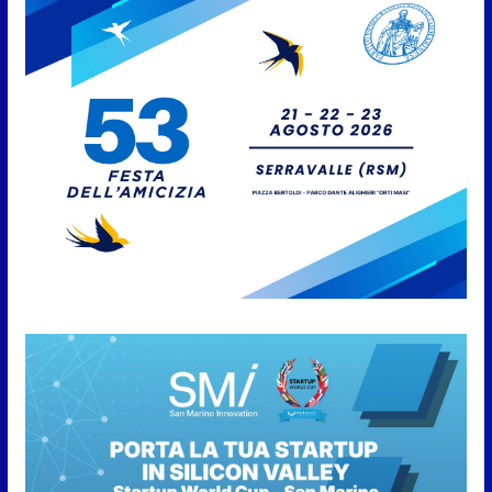
San Marino Academy.
Femminile: quattro Primavera
aggregate alla Prima Squadra
8 Agosto 2026
San Marino. “Cena Tramonto &
Live” una serata di
divertimento, arte, buona
cucina e solidarietà, a Faetano.
Con la firma e la regia di
Fun4all
8 Agosto 2026