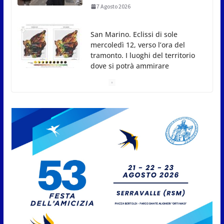
mercoledì 12, verso l’ora del
tramonto. I luoghi del territorio
dove si potrà ammirare
7 Agosto 2026
San Marino, stop agli
abbruciamenti di residui
agricoli e vegetali fino al 15
settembre. Previste multe
salate
7 Agosto 2026
Caccuri celebra Roberto Sergio:
cittadinanza onoraria, chiavi
della città e premio alla carriera
7 Agosto 2026
Anche la FSGC nella nuova