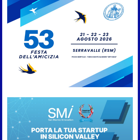
Protezione Civile San Marino.
Incendi boschivi: attivazione
della fase preliminare di
preallarme, dal 3 al 9 agosto
6 Agosto 2026
“San Marino Antiqua –
Leggende e storie del Titano”:
l’inequivocabile successo di
pubblico e di partecipazione
6 Agosto 2026