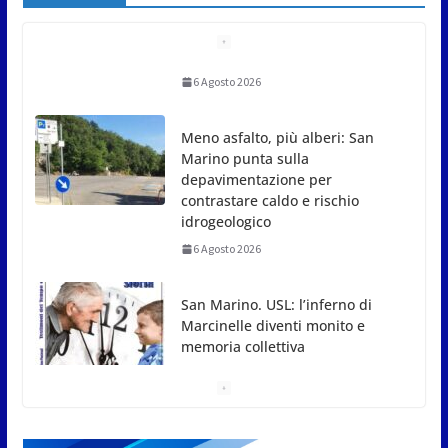
Meno asfalto, più alberi: San
Marino punta sulla
depavimentazione per
contrastare caldo e rischio
idrogeologico
6 Agosto 2026
San Marino. USL: l’inferno di
Marcinelle diventi monito e
memoria collettiva
6 Agosto 2026
San Marino. Sindacati: PdL famiglia, alla prima
sessione consiliare utile deve essere approvato
6 Agosto 2026